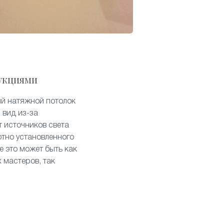
укциями
ый натяжной потолок
 вид из-за
т источников света
отно установленного
е это может быть как
 мастеров, так