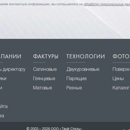
авляя контактную информацию, вы соглашаетесь на
обработку персональных да
МПАНИИ
ФАКТУРЫ
ТЕХНОЛОГИИ
ФОТО
ь директору
Сатиновые
Двухуровневые
Поверх
ики
Глянцевые
Парящие
Цены
и
Матовые
Резные
Каталог
айта
за
© 2003 – 2026 ООО «Твой Стиль»