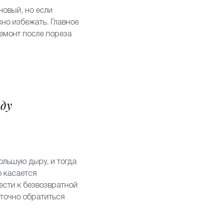
новый, но если
но избежать. Главное
ремонт после пореза
аду
ольшую дыру, и тогда
о касается
ести к безвозвратной
аточно обратиться