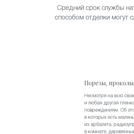
Средний срок службы нат
способом отделки могут с
Порезы, проколы
Несмотря на всю свою
и любая другая пленк
повреждениям. Об эт
в которых есть мален
из арбалета, радиоуп
в комнате, деревянны