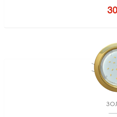
30
ЗО