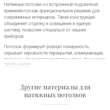
Натяжные потолки со встроенной подсветкой
применяются как функциональное решение для
современных интерьеров. Такая конструкция
объединяет отделку и освещение в единую
систему, позволяя отказаться от лишних
приборов.
Потолок формирует ровную поверхность,
скрывает неровности перекрытий, коммуникации,
проводку. Свет распределяется мягко, без резких
Читать далее
теней, снижает нагрузку на зрение.Встроенное
освещение помогает визуально изменить
пространство: увеличить высоту, выделить зоны,
Другие материалы для
создать спокойную или более динамичную
атмосферу. Материалы устойчивы к влаге и
натяжных потолков
перепадам температуры, подходят для жилых и
коммерческих помещений. Потолки не требуют