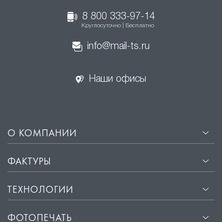
Скрытая подсветка в нишах формирует
спокойную атмосферу без видимых источников
8 800 333-97-14
Круглосуточно | Бесплатно
света.
info@mail-ts.ru
Комбинирование разных типов подсветки делает
интерьер гибким, удобным и адаптированным под
разные сценарии использования.
Наши офисы
О КОМПАНИИ
ФАКТУРЫ
ТЕХНОЛОГИИ
ФОТОПЕЧАТЬ