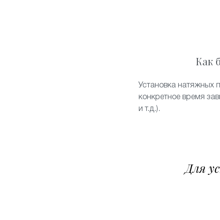
Как 
Установка натяжных п
конкретное время зав
и т.д.).
Для у