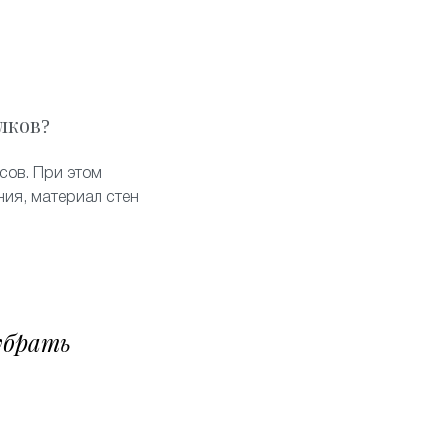
лков?
сов. При этом
ия, материал стен
убрать