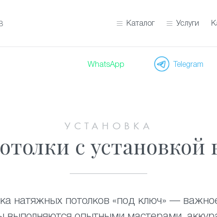
Каталог
Услуги
К
В
WhatsApp
Telegram
УСТАНОВКА
отолки с установкой 
вка натяжных потолков «под ключ» — важно
ты выполняются опытными мастерами, аккур