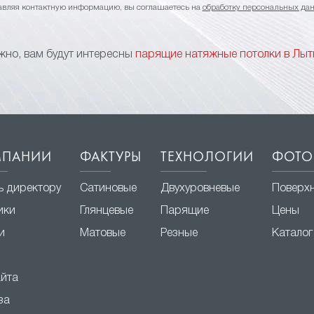
авляя контактную информацию, вы соглашаетесь на
обработку персональных да
но, вам будут интересны
парящие натяжные потолки в Лы
МПАНИИ
ФАКТУРЫ
ТЕХНОЛОГИИ
ФОТО
ь директору
Сатиновые
Двухуровневые
Поверх
ики
Глянцевые
Парящие
Цены
и
Матовые
Резные
Каталог
айта
за