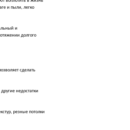
ют воплотить в жизнь
ге и пыли, легко
альный и
ротяжении долгого
позволяет сделать
 другие недостатки
кстур, резные потолки