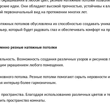
 окрашивания в любой цвет, резные натяжные потолки позволя
ские идеи. Они обладают высокой прочностью, устойчивы к вла
ой первоначальный вид на протяжении многих лет.
атяжных потолков обусловлена их способностью создавать уник
ер, который будет радовать глаз и обеспечивать комфорт на п
менно резные натяжные потолки
ельность. Возможность создания различных узоров и рисунков 
ящим украшением любого помещения.
новного потолка. Резные потолки помогают скрыть неровности и
лая интерьер более гармоничным.
пространства. Благодаря использованию различных цветов и те
ить пространство комнаты.