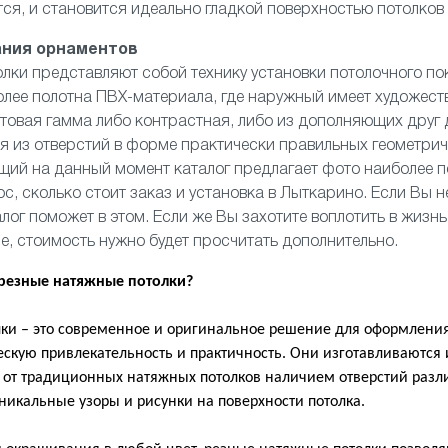
ся, и становится идеально гладкой поверхностью потолков
ания орнаментов
лки представляют собой технику установки потолочного по
олее полотна ПВХ-материала, где наружный имеет художест
товая гамма либо контрастная, либо из дополняющих друг д
я из отверстий в форме практически правильных геометри
ий на данный момент каталог предлагает фото наиболее п
ос, сколько стоит заказ и установка в Лыткарино. Если Вы н
лог поможет в этом. Если же Вы захотите воплотить в жизн
, стоимость нужно будет просчитать дополнительно.
 резные натяжные потолки?
ки – это современное и оригинальное решение для оформления
ческую привлекательность и практичность. Они изготавливаются
я от традиционных натяжных потолков наличием отверстий раз
никальные узоры и рисунки на поверхности потолка.