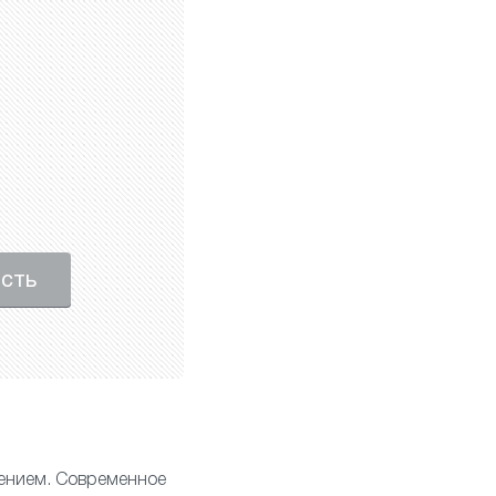
ость
ением. Современное