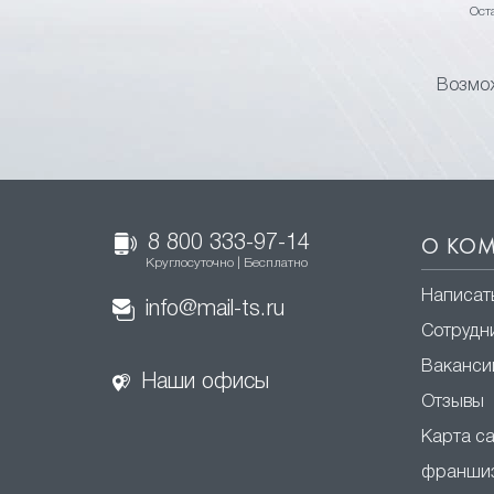
Ост
Возмож
8 800 333-97-14
О КО
Круглосуточно | Бесплатно
Написат
info@mail-ts.ru
Сотрудн
Ваканси
Наши офисы
Отзывы
Карта с
франши