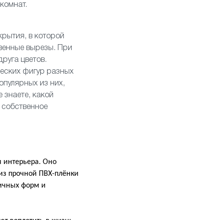
 комнат.
крытия, в которой
венные вырезы. При
руга цветов.
ческих фигур разных
опулярных из них,
е знаете, какой
ь собственное
 интерьера. Оно
 из прочной ПВХ-плёнки
личных форм и