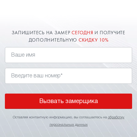
при желании клиента - софиты. В спальне это
могут быть точечные светильники или даже
светодиоды, имитирующие
, которые
звездное небо
непременно придадут вашему дизайн-проекту
ЗАПИШИТЕСЬ НА ЗАМЕР
СЕГОДНЯ
И ПОЛУЧИТЕ
необыкновенное освещение. Заказать и
ДОПОЛНИТЕЛЬНУЮ
СКИДКУ 10%
установить натяжные потолки в спальню вы
можете через сайт. Оставь заявку и
получи дополнительную скидку 10%.
Вызвать замерщика
Оставляя контактную информацию, вы соглашаетесь на
обработку
персональных данных