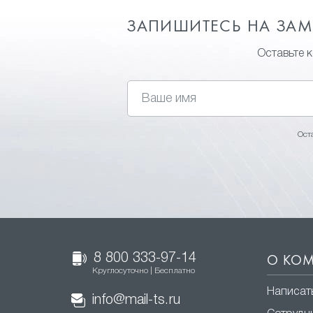
ЗАПИШИТЕСЬ НА ЗА
Оставьте 
Ост
8 800 333-97-14
О КО
Круглосуточно | Бесплатно
Написат
info@mail-ts.ru