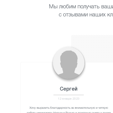
Мы любим получать ваши
с отзывами наших кл
Сергей
12 января 2023
Хочу выразить благодарность за внимательную и четкую
работу менеджеру Натальи.Ясную и понятную смету,а также