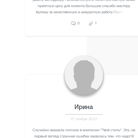
приятную цену для клиента.Большое спасибо мастеру
Артему за качественную и аккуратную работу.Приятно за
свои деньги получать отличную работу.Теперь 3-х комнатная
0
1
квартира и лоджия с красивыми потолками выглядит
прекрасно.
Ирина
27 ноября 2022
Случайно заказала потолки в компании "Твой стиль". Эта, на
первый взгляд странная ошибка оказалась тем, что надо! Я