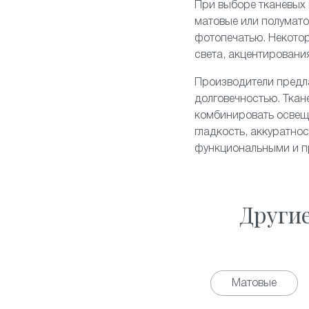
При выборе тканевых 
матовые или полумато
фотопечатью. Некото
света, акцентировани
Производители предла
долговечностью. Ткан
комбинировать освеще
гладкость, аккуратно
функциональными и пр
Други
Матовые