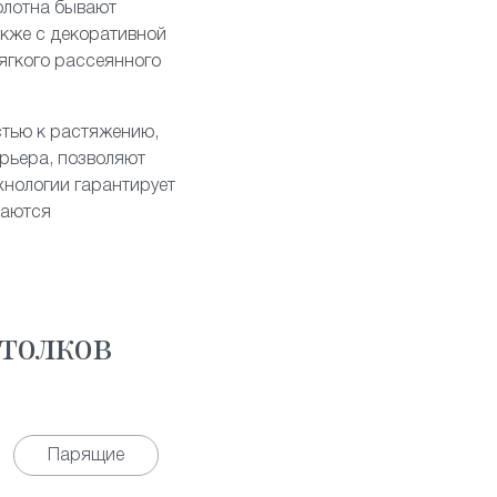
олотна бывают
акже с декоративной
ягкого рассеянного
стью к растяжению,
рьера, позволяют
хнологии гарантирует
таются
толков
Парящие