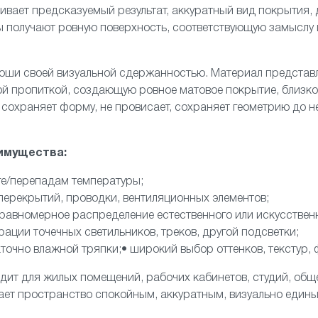
ивает предсказуемый результат, аккуратный вид покрытия, 
ы получают ровную поверхность, соответствующую замыслу 
роши своей визуальной сдержанностью. Материал представ
ой пропиткой, создающую ровное матовое покрытие, близк
 сохраняет форму, не провисает, сохраняет геометрию до н
имущества:
аге/перепадам температуры;
перекрытий, проводки, вентиляционных элементов;
 равномерное распределение естественного или искусственн
ации точечных светильников, треков, другой подсветки;
аточно влажной тряпки;• широкий выбор оттенков, текстур,
дит для жилых помещений, рабочих кабинетов, студий, общ
ает пространство спокойным, аккуратным, визуально едины