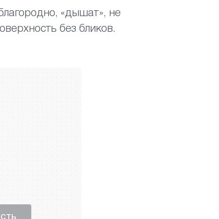
 благородно, «дышат», не
оверхность без бликов.
ость