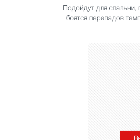
Подойдут для спальни, г
боятся перепадов темп
В