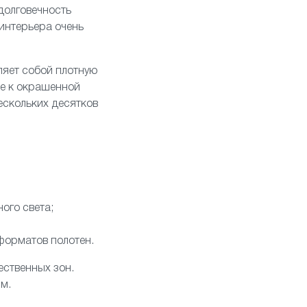
долговечность
интерьера очень
ляет собой плотную
ое к окрашенной
ескольких десятков
ого света;
 форматов полотен.
ественных зон.
м.