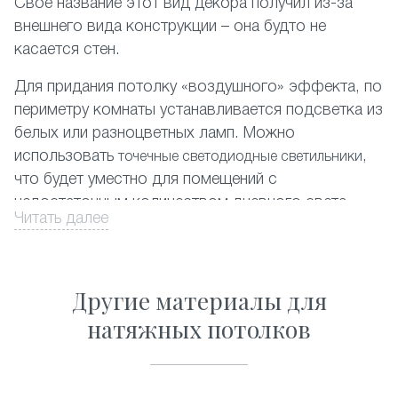
Своё название этот вид декора получил из-за
внешнего вида конструкции – она будто не
касается стен.
Для придания потолку «воздушного» эффекта, по
периметру комнаты устанавливается подсветка из
белых или разноцветных ламп. Можно
использовать
,
точечные светодиодные светильники
что будет уместно для помещений с
недостаточным количеством дневного света.
Читать далее
На фото представлены различные комбинации
отделки парящих потолков.
Другие материалы для
Оформите заказ на сайте со скидкой, и мы в
натяжных потолков
кратчайшие сроки обустроим вашу квартиру в
Красногорске.
Почему стоит заказать парящие натяжные потолки?