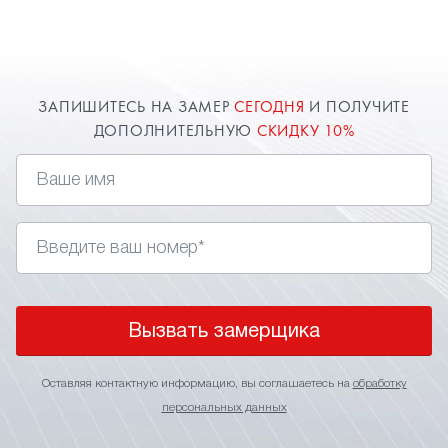
при желании клиента - софиты. В спальне это
могут быть точечные светильники или даже
светодиоды, имитирующие
, которые
звездное небо
непременно придадут вашему дизайн-проекту
ЗАПИШИТЕСЬ НА ЗАМЕР
СЕГОДНЯ
И ПОЛУЧИТЕ
необыкновенное освещение. Заказать и
ДОПОЛНИТЕЛЬНУЮ
СКИДКУ 10%
установить натяжные потолки в спальню вы
можете через сайт. Оставь заявку и
получи дополнительную скидку 10%.
Вызвать замерщика
Оставляя контактную информацию, вы соглашаетесь на
обработку
персональных данных