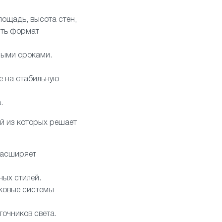
лощадь, высота стен,
ить формат
ными сроками.
е на стабильную
.
й из которых решает
расширяет
ных стилей.
ековые системы
очников света.