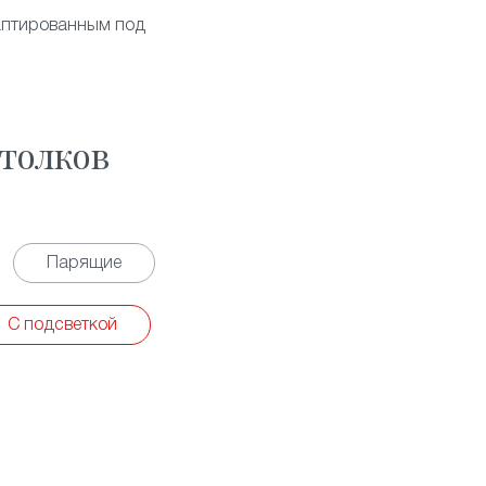
даптированным под
толков
Парящие
С подсветкой