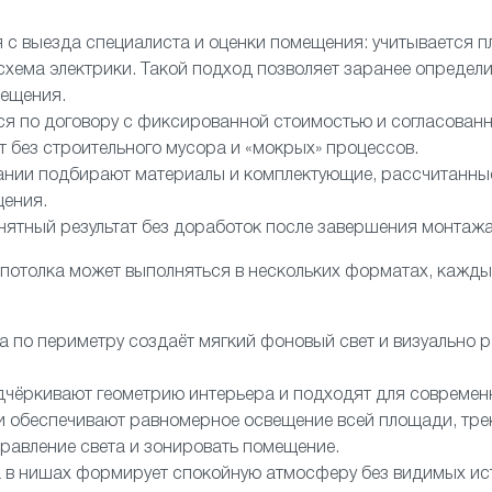
 с выезда специалиста и оценки помещения: учитывается п
схема электрики. Такой подход позволяет заранее определ
вещения.
я по договору с фиксированной стоимостью и согласован
т без строительного мусора и «мокрых» процессов.
нии подбирают материалы и комплектующие, рассчитанны
щения.
онятный результат без доработок после завершения монтажа
потолка может выполняться в нескольких форматах, кажды
а по периметру создаёт мягкий фоновый свет и визуально 
дчёркивают геометрию интерьера и подходят для современ
и обеспечивают равномерное освещение всей площади, тр
равление света и зонировать помещение.
 в нишах формирует спокойную атмосферу без видимых ист