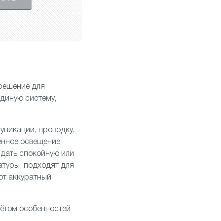
решение для
единую систему,
уникации, проводку.
оенное освещение
здать спокойную или
атуры, подходят для
ют аккуратный
чётом особенностей