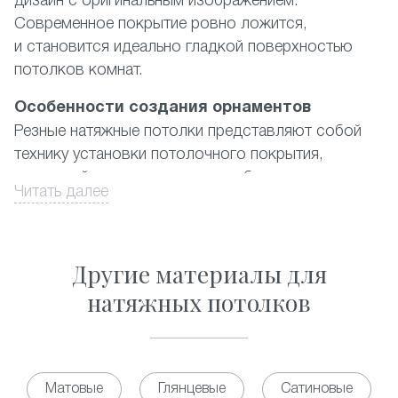
дизайн с оригинальным изображением.
Современное покрытие ровно ложится,
и становится идеально гладкой поверхностью
потолков комнат.
Особенности создания орнаментов
Резные натяжные потолки представляют собой
технику установки потолочного покрытия,
в которой используются два и более полотна
Читать далее
ПВХ-материала, где наружный имеет
художественные вырезы. При этом подбирается
цветовая гамма либо контрастная, либо
Другие материалы для
из дополняющих друг друга цветов. Орнамент
выполняется из отверстий в форме практически
натяжных потолков
правильных геометрических фигур разных
размеров. Существующий на данный момент
каталог предлагает фото наиболее популярных
из них, а также ответ на вопрос, сколько стоит
Матовые
Глянцевые
Сатиновые