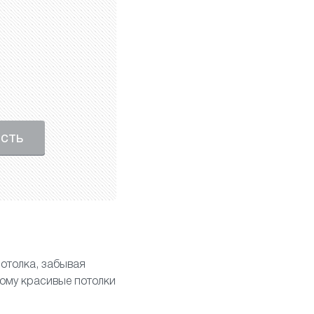
ость
отолка, забывая
тому красивые потолки