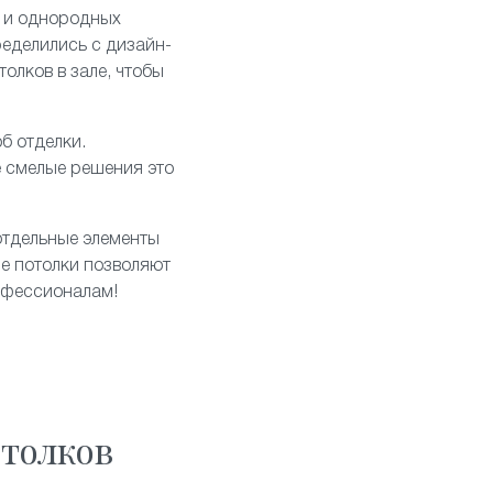
 и однородных
ределились с дизайн-
олков в зале, чтобы
б отделки.
е смелые решения это
отдельные элементы
е потолки позволяют
рофессионалам!
толков