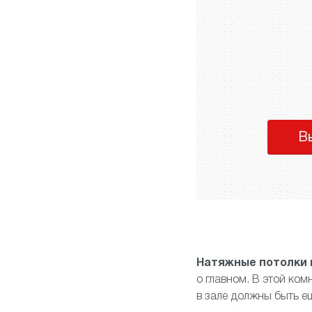
В
Натяжные потолки 
о главном. В этой ко
в зале должны быть е