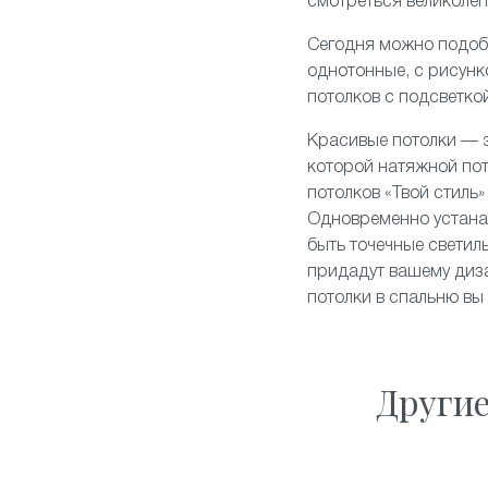
смотреться великолеп
Сегодня можно подоб
однотонные, с рисун
потолков
с подсветко
Красивые потолки — э
которой натяжной по
потолков «Твой стиль
Одновременно устанав
быть точечные свети
придадут вашему диза
потолки в спальню вы
Други