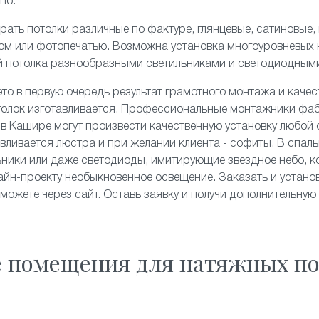
но.
рать потолки различные по фактуре,
глянцевые
,
сатиновые
,
ком или
фотопечатью
. Возможна установка
многоуровневых
й потолка разнообразными светильниками и
светодиодным
то в первую очередь результат грамотного монтажа и качес
толок изготавливается. Профессиональные монтажники фа
» в Кашире могут произвести качественную установку любой 
ливается люстра и при желании клиента - софиты. В спальн
льники или даже светодиоды, имитирующие
звездное небо
, 
йн-проекту необыкновенное освещение. Заказать и устано
 можете через сайт. Оставь заявку и получи дополнительную
е помещения для натяжных по