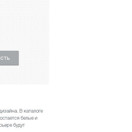
ость
дизайна. В каталоге
остается белые и
рьере будут