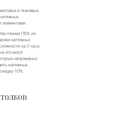
матовые
и
тканевые
,
 натяжных
и элементами
.
тва пленки ПВХ, из
брики натяжных
сложности за 3 часа.
е это могут
которые непременно
вить натяжные
 скидку 10%.
толков