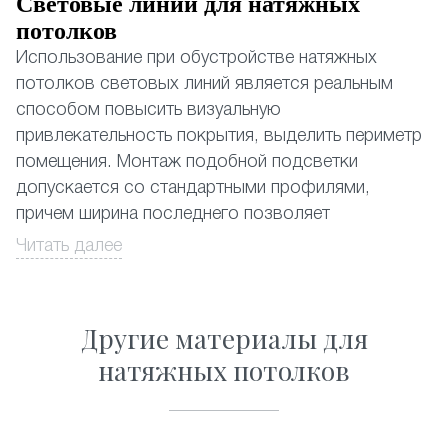
Световые линии для натяжных
потолков
Использование при обустройстве натяжных
потолков световых линий является реальным
способом повысить визуальную
привлекательность покрытия, выделить периметр
помещения. Монтаж подобной подсветки
допускается со стандартными профилями,
причем ширина последнего позволяет
устанавливать даже наиболее мощные
Читать далее
из существующих светодиодных лент.
Натяжные потолки со световыми линиями,
Другие материалы для
почему да?
натяжных потолков
Выбор в пользу световых линий обусловлен
несколькими объективными причинами:
• Замена традиционному освещению. Применение