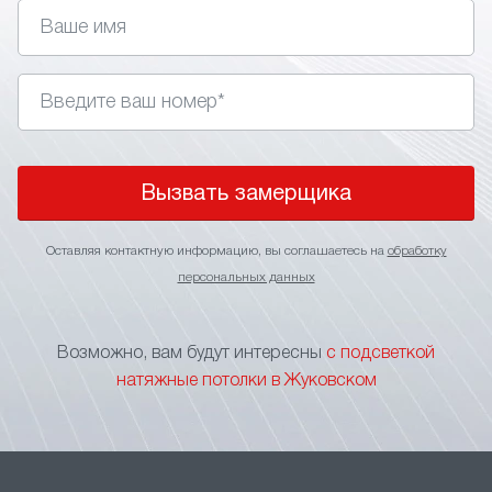
управления. Главное правильно подобрать стиль,
так как подсветка не подходит для классических
интерьеров.
• Изменение визуального восприятия. Применение
в интерьере световых линий позволяет визуально
поднять потолки, сделать более широким
пространство помещения или выделить
Вызвать замерщика
определенный участок.
• Зонирование пространства. Игра подсветкой
Оставляя контактную информацию, вы соглашаетесь на
обработку
оптимальное решение для зонирования
персональных данных
пространства без применения перегородок
и других элементов, ограничивающих свободу
перемещения. Тонкие световые линии на потолке
Возможно, вам будут интересны
с подсветкой
станут прекрасным указателем границы
натяжные потолки в Жуковском
функциональных зон.
• Маскировка швов. В больших помещениях
натяжной потолок формируется за счет
нескольких соединяемых полотен. Чтобы