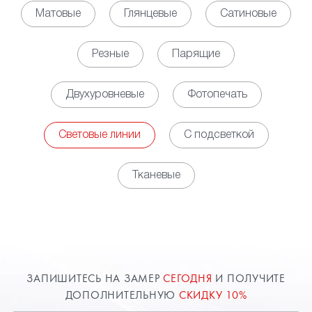
светодиодных линий позволяет обеспечить
Матовые
Глянцевые
Сатиновые
равномерное, мягкое свечение по всей площади
помещения, выступая полноценной заменой для
Резные
Парящие
освещения на основе установки точечных
светильников. Кроме того, за счет установки
Двухуровневые
Фотопечать
контроллера появляется возможность управлять
яркостью освещения в зависимости
от потребности.
Световые линии
С подсветкой
• Декоративная функция. Наличие световых линий
на потолке обеспечивает оригинальный облик
Тканевые
пространству, но при этом необходимо заранее
определиться с будущим рисунком свечения,
чтобы разместить соответствующим образом
профили. Использовать можно, как свечение
белого цвета, так и различные цветные варианты.
Возможны комбинации нескольких вариантов или
ЗАПИШИТЕСЬ НА ЗАМЕР
СЕГОДНЯ
И ПОЛУЧИТЕ
изменение цветовой палитры от команд с пульта
ДОПОЛНИТЕЛЬНУЮ
СКИДКУ 10%