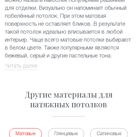
можно назвать наиболее популярным решением
для отделки. Визуально он напоминает обычный
побелённый потолок. При этом матовая
поверхность не оставляет бликов. В результате
такой потолок идеально вписывается в любой
интерьер. Чаще всего матовые потолки выбирают
в белом цвете. Также популярными являются
бежевый, серый и другие пастельные тона.
Читать далее
Их устанавливают
и
, классический
в залах
на кухне
светлый матовый натяжной потолок идеально
подходит
и
. Кроме этого
в спальне
гостиной
Другие материалы для
часто его используют в нежилых помещениях.
Традиционный натяжной потолок отлично
натяжных потолков
подходит для монтажа в комнатах с повышенной
влажностью. Вы можете смело устанавливать его
, бассейнах и т.д. Матовые потолки
в ванных
смогут стать украшением
двухуровневой
Матовые
Глянцевые
Сатиновые