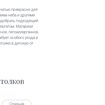
ечатью
прекрасно для
нием неба и другими
подобрать подходящий
ультатом. Материал
ное, гипоаллергенное.
ебует особого ухода и
толки в детскую от
толков
Спальня