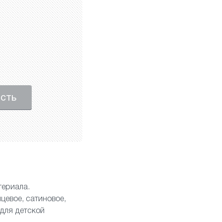
ость
териала.
нцевое
,
сатиновое
,
для детской