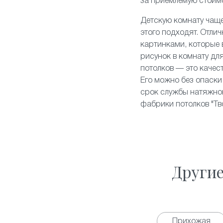
за приемлемую стоим
Детскую комнату чаще
этого подходят. Отли
картинками, которые
рисунок в комнату для
потолков — это качес
Его можно без опаски 
срок службы натяжног
фабрики потолков "Тв
Други
Прихожая