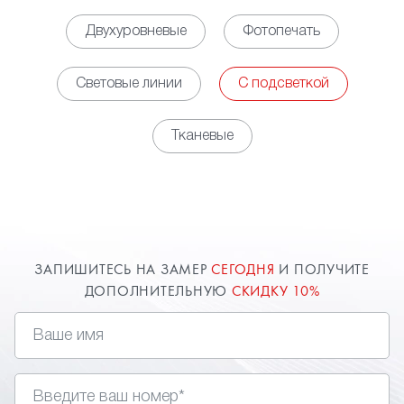
особенностей каждого объекта.
Двухуровневые
Фотопечать
Работы начинаются с выезда специалиста и
оценки помещения: учитывается площадь, высота
Световые линии
С подсветкой
стен, назначение комнаты, схема электрики. Такой
подход позволяет заранее определить формат
Тканевые
конструкции и тип освещения.
Монтаж выполняется по договору с
фиксированной стоимостью и согласованными
сроками.
Установка проходит без строительного мусора
и «мокрых» процессов.
ЗАПИШИТЕСЬ НА ЗАМЕР
СЕГОДНЯ
И ПОЛУЧИТЕ
Специалисты компании подбирают материалы и
ДОПОЛНИТЕЛЬНУЮ
СКИДКУ 10%
комплектующие, рассчитанные на стабильную
работу системы освещения.
Клиент получает понятный результат без
доработок после завершения монтажа.