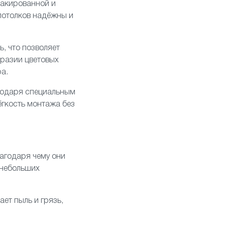
лакированной и
 потолков надёжны и
, что позволяет
бразии цветовых
а.
агодаря специальным
ёгкость монтажа без
агодаря чему они
 небольших
ает пыль и грязь,