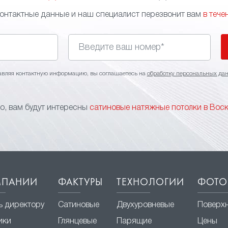
контактные данные и наш специалист перезвонит вам
в тече
авляя контактную информацию, вы соглашаетесь на
обработку персональных да
, вам будут интересны
сатиновые натяжные потолки в Вос
МПАНИИ
ФАКТУРЫ
ТЕХНОЛОГИИ
ФОТО
ь директору
Сатиновые
Двухуровневые
Поверх
ики
Глянцевые
Парящие
Цены