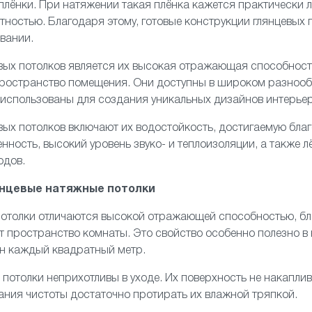
лёнки. При натяжении такая плёнка кажется практически 
тностью. Благодаря этому, готовые конструкции глянцевых
вании.
ых потолков является их высокая отражающая способность
 пространство помещения. Они доступны в широком разноо
 использованы для создания уникальных дизайнов интерьер
вых потолков включают их водостойкость, достигаемую бл
нность, высокий уровень звуко- и теплоизоляции, а также л
одов.
янцевые натяжные потолки
отолки
отличаются высокой отражающей способностью, бл
т пространство комнаты. Это свойство особенно полезно в
ен каждый квадратный метр.
 потолки неприхотливы в уходе. Их поверхность не накаплив
ния чистоты достаточно протирать их влажной тряпкой.