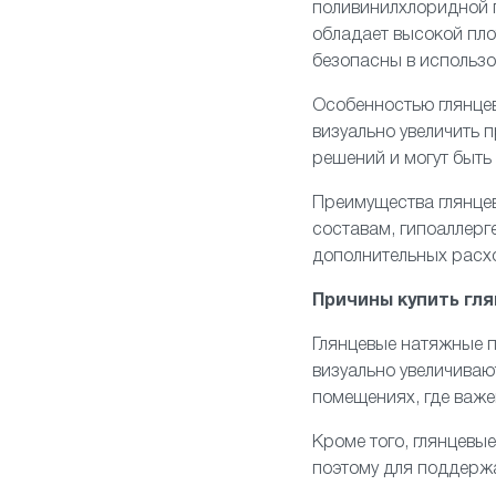
поливинилхлоридной п
обладает высокой пло
безопасны в использо
Особенностью глянцев
визуально увеличить
решений и могут быть
Преимущества глянце
составам, гипоаллерге
дополнительных расх
Причины купить гл
Глянцевые
натяжные п
визуально увеличиваю
помещениях, где важ
Кроме того, глянцевые
поэтому для поддержа