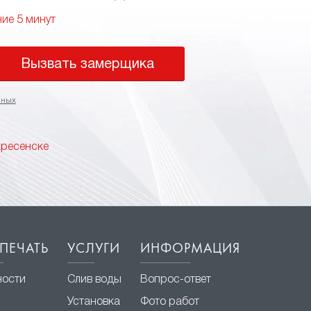
ние 5 минут
Вызвать замерщика
нных
кресенске
ПЕЧАТЬ
УСЛУГИ
ИНФОРМАЦИЯ
ности
Слив воды
Вопрос-ответ
Установка
Фото работ