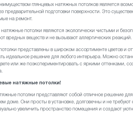
еимуществом глянцевых натяжных потолков является возмо
з предварительной подготовки поверхности. Это существе
мые на ремонт.
е натяжные потолки являются экологически чистыми и безо
ют вредных веществ и не вызывают аллергических реакций.
 потолки представлены в широком ассортименте цветов и отт
ть идеальное решение для любого интерьера. Можно остан
вете или же поэкспериментировать с яркими оттенками, с
а.
евые натяжные потолки!
атяжные потолки представляют собой отличное решение для 
оем доме. Они просты в установке, долговечны и не требуют
изуально увеличить пространство помещения и создают уют