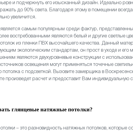
рьере и подчеркнуть его изысканный дизайн. Идеально ро
ражать до 90% света. Благодаря этому в помещении всегда 
льно увеличится.
о
является самым популярным среди фактур, представленн
олее востребованными являются белый и другие светлые цв
отолок из пленки ПВХ высочайшего качества. Данный мате
вующим экологическим стандартам, он прост в уходе и его 
шением являются
двухуровневые
конструкции с использов
 источников освещения могут применяться
точечные светиль
 потолка
с подсветкой. Вызовите замерщика в Воскресенс
сте произведет расчет и предоставит Вам индивидуальную 
зать глянцевые натяжные потолки?
отолки – это разновидность натяжных потолков, которые со