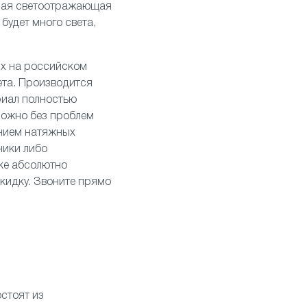
вная светоотражающая
будет много света,
ых на российском
ета. Производится
риал полностью
можно без проблем
анием натяжных
ники
либо
ке абсолютно
скидку. Звоните прямо
стоят из