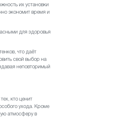
жность их установки
нно экономит время и
пасными для здоровья
енков, что даёт
овить свой выбор на
оздавая неповторимый
тех, кто ценит
 особого ухода. Кроме
ную атмосферу в