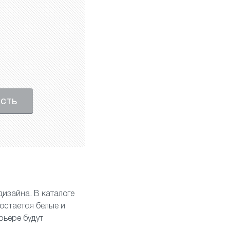
ость
дизайна. В каталоге
остается белые и
рьере будут