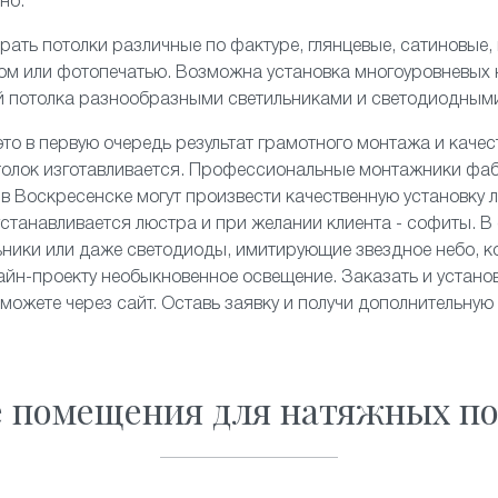
но.
рать потолки различные по фактуре,
глянцевые
,
сатиновые
,
ком или
фотопечатью
. Возможна установка
многоуровневых
й потолка разнообразными светильниками и
светодиодным
то в первую очередь результат грамотного монтажа и качес
толок изготавливается. Профессиональные монтажники фа
» в Воскресенске могут произвести качественную установку 
станавливается люстра и при желании клиента - софиты. В 
льники или даже светодиоды, имитирующие
звездное небо
, 
йн-проекту необыкновенное освещение. Заказать и устано
 можете через сайт. Оставь заявку и получи дополнительную
е помещения для натяжных по