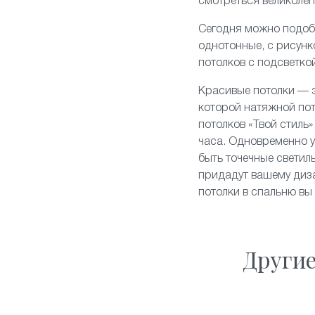
смотреться великолеп
Сегодня можно подоб
однотонные, с рисун
потолков
с подсветко
Красивые потолки — э
которой натяжной по
потолков «Твой стиль
часа. Одновременно у
быть точечные свети
придадут вашему диза
потолки в спальню вы
Други