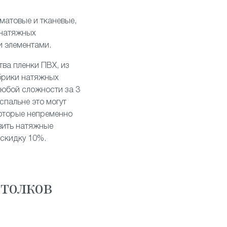
матовые
и
тканевые
,
 натяжных
и элементами
.
тва пленки ПВХ, из
брики натяжных
любой сложности за 3
спальне это могут
которые непременно
вить натяжные
 скидку 10%.
толков