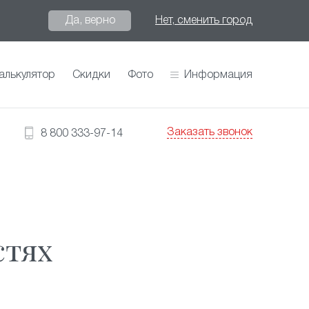
Да, верно
Нет, сменить город
алькулятор
Скидки
Фото
Информация
Заказать звонок
8 800 333-97-14
стях