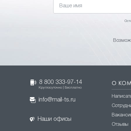
Ост
Возможн
8 800 333-97-14
О КО
Круглосуточно | Бесплатно
Написат
info@mail-ts.ru
Сотрудн
Ваканси
Наши офисы
Отзывы