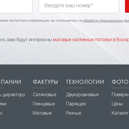
авляя контактную информацию, вы соглашаетесь на
обработку персональных да
о, вам будут интересны
матовые натяжные потолки в Воск
МПАНИИ
ФАКТУРЫ
ТЕХНОЛОГИИ
ФОТО
ь директору
Сатиновые
Двухуровневые
Поверх
ики
Глянцевые
Парящие
Цены
и
Матовые
Резные
Каталог