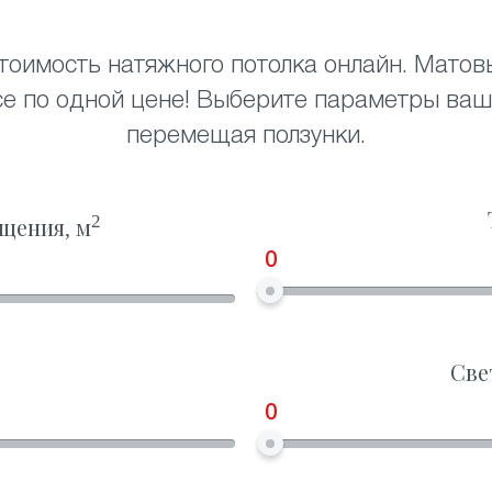
тоимость натяжного потолка онлайн. Матов
се по одной цене! Выберите параметры ваш
перемещая ползунки.
2
щения, м
0
Све
0