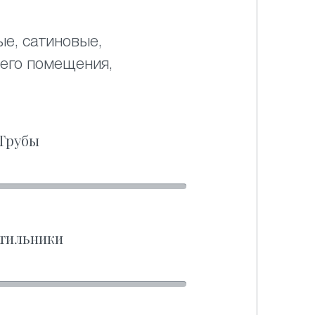
ые, сатиновые,
его помещения,
Трубы
тильники