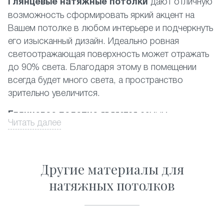
Глянцевые натяжные потолки
дают отличную
возможность сформировать яркий акцент на
Вашем потолке в любом интерьере и подчеркнуть
его изысканный дизайн. Идеально ровная
светоотражающая поверхность может отражать
до 90% света. Благодаря этому в помещении
всегда будет много света, а пространство
зрительно увеличится.
Глянцевое полотно
является самым
Читать далее
популярным среди фактур, представленных на
российском рынке. При этом наиболее
востребованными являются белый и другие
Другие материалы для
светлые цвета. Производится глянцевый
натяжной потолок из пленки ПВХ высочайшего
натяжных потолков
качества. Данный материал полностью
соответствует существующим экологическим
стандартам, он прост в уходе и его можно без