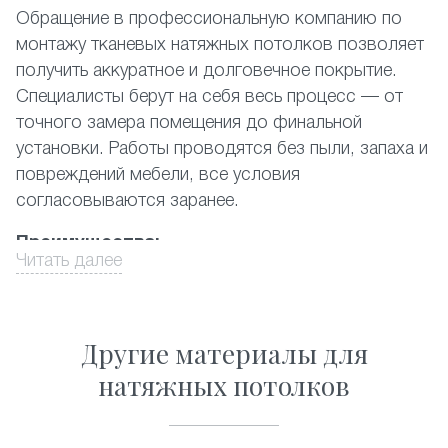
Обращение в профессиональную компанию по
монтажу тканевых натяжных потолков позволяет
получить аккуратное и долговечное покрытие.
Специалисты берут на себя весь процесс — от
точного замера помещения до финальной
установки. Работы проводятся без пыли, запаха и
повреждений мебели, все условия
согласовываются заранее.
Преимущества:
Читать далее
выезд замерщика и консультация на объекте;
проектирование с учётом геометрии комнаты,
высоты потолков;
Другие материалы для
установка без демонтажа отделки или мебели;
натяжных потолков
контроль качества материала/крепежа на
каждом этапе;
рекомендации по уходу, поддержка после