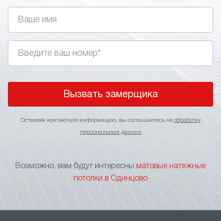
устойчивость к влаге/перепадам температуры;
скрытие дефектов перекрытий, проводки,
вентиляционных элементов;
отсутствие бликов, равномерное
распределение естественного или искусственного
света;
возможность интеграции точечных
светильников, треков, другой подсветки;
Вызвать замерщика
лёгкий уход – достаточно влажной тряпки;•
широкий выбор оттенков, текстур, форматов
Оставляя контактную информацию, вы соглашаетесь на
обработку
полотен.
персональных данных
Такое покрытие подходит для жилых помещений,
рабочих кабинетов, студий, общественных зон.
Возможно, вам будут интересны
матовые натяжные
Матовая текстура делает пространство
потолки в Одинцово
спокойным, аккуратным, визуально единым.
При выборе тканевых натяжных потолков стоит