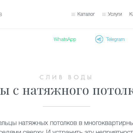
Каталог
Услуги
К
В
WhatsApp
Telegram
СЛИВ ВОДЫ
ы с натяжного потолк
ельцы натяжных потолков в многоквартирн
седями сверху. И устранить эту неприятност