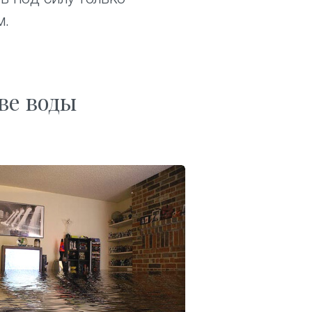
м.
ве воды