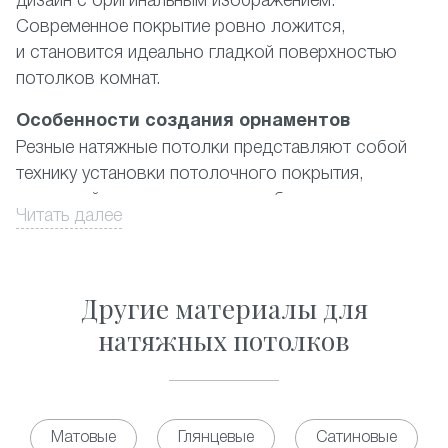
дизайн с оригинальным изображением.
Современное покрытие ровно ложится,
и становится идеально гладкой поверхностью
потолков комнат.
Особенности создания орнаментов
Резные натяжные потолки представляют собой
технику установки потолочного покрытия,
в которой используются два и более полотна
Читать далее
ПВХ-материала, где наружный имеет
художественные вырезы. При этом подбирается
цветовая гамма либо контрастная, либо
Другие материалы для
из дополняющих друг друга цветов. Орнамент
выполняется из отверстий в форме практически
натяжных потолков
правильных геометрических фигур разных
размеров. Существующий на данный момент
каталог предлагает фото наиболее популярных
из них, а также ответ на вопрос, сколько стоит
Матовые
Глянцевые
Сатиновые