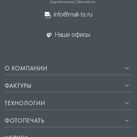
Круглосуточно | Бесплатно
Скрытие недостатков основного потолка. Резные потолки
info@mail-ts.ru
помогают скрыть неровности и другие недостатки
основного потолка, делая интерьер более гармоничным.
Наши офисы
Визуальное увеличение пространства. Благодаря
использованию различных цветов и текстур, резные
потолки могут визуально увеличить пространство комнаты.
О КОМПАНИИ
Долговечность. Резные
натяжные потолки
изготавливаются из высококачественных материалов,
ФАКТУРЫ
которые не подвержены воздействию влаги и пыли. Это
обеспечивает сохранение первоначального вида на
ТЕХНОЛОГИИ
протяжении многих лет.
ФОТОПЕЧАТЬ
Простота установки. Процесс монтажа резных натяжных
потолков занимает всего несколько часов и не требует