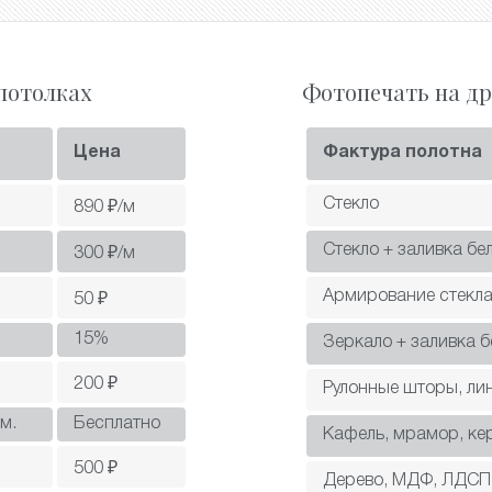
потолках
Фотопечать на др
Цена
Фактура полотна
Стекло
890
₽/м
Стекло + заливка бе
300
₽/м
Армирование стекл
50
₽
15
%
Зеркало + заливка 
200
₽
Рулонные шторы, ли
м.
Бесплатно
Кафель, мрамор, ке
500
₽
Дерево, МДФ, ЛДСП