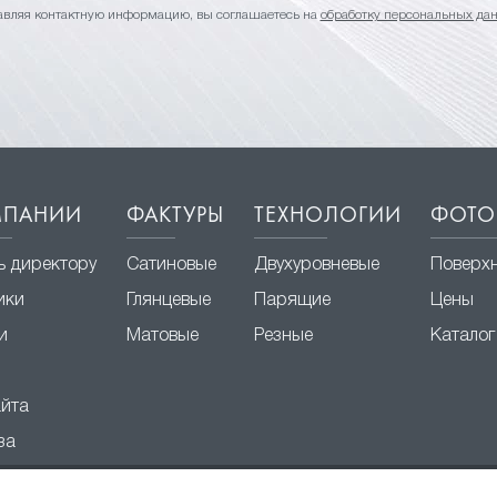
авляя контактную информацию, вы соглашаетесь на
обработку персональных да
МПАНИИ
ФАКТУРЫ
ТЕХНОЛОГИИ
ФОТО
ь директору
Сатиновые
Двухуровневые
Поверх
ики
Глянцевые
Парящие
Цены
и
Матовые
Резные
Каталог
айта
за
© 2003 – 2026 ООО «Твой Стиль»