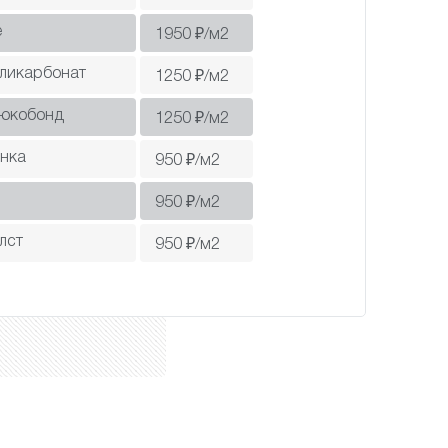
е
1950
₽/м2
оликарбонат
1250
₽/м2
люкобонд
1250
₽/м2
нка
950
₽/м2
950
₽/м2
лст
950
₽/м2