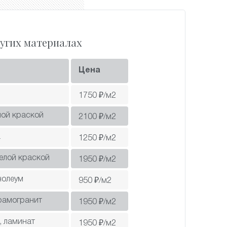
угих материалах
Цена
1750
₽/м2
лой краской
2100
₽/м2
а
1250
₽/м2
белой краской
1950
₽/м2
нолеум
950
₽/м2
рамогранит
1950
₽/м2
, ламинат
1950
₽/м2