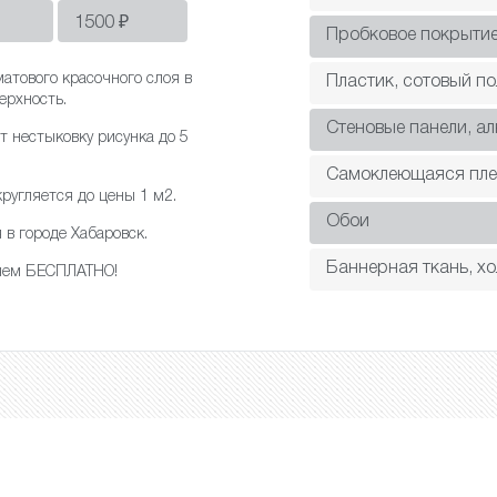
1500
₽
Пробковое покрыти
атового красочного слоя в
Пластик, сотовый п
ерхность.
Cтеновые панели, а
т нестыковку рисунка до 5
Самоклеющаяся пле
ругляется до цены 1 м2.
Обои
в городе Хабаровск.
Баннерная ткань, хо
ляем БЕСПЛАТНО!