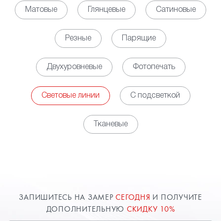
светодиодных линий позволяет обеспечить
Матовые
Глянцевые
Сатиновые
равномерное, мягкое свечение по всей площади
помещения, выступая полноценной заменой для
Резные
Парящие
освещения на основе установки точечных
светильников. Кроме того, за счет установки
Двухуровневые
Фотопечать
контроллера появляется возможность управлять
яркостью освещения в зависимости
от потребности.
Световые линии
С подсветкой
• Декоративная функция. Наличие световых линий
на потолке обеспечивает оригинальный облик
Тканевые
пространству, но при этом необходимо заранее
определиться с будущим рисунком свечения,
чтобы разместить соответствующим образом
профили. Использовать можно, как свечение
белого цвета, так и различные цветные варианты.
Возможны комбинации нескольких вариантов или
ЗАПИШИТЕСЬ НА ЗАМЕР
СЕГОДНЯ
И ПОЛУЧИТЕ
изменение цветовой палитры от команд с пульта
ДОПОЛНИТЕЛЬНУЮ
СКИДКУ 10%