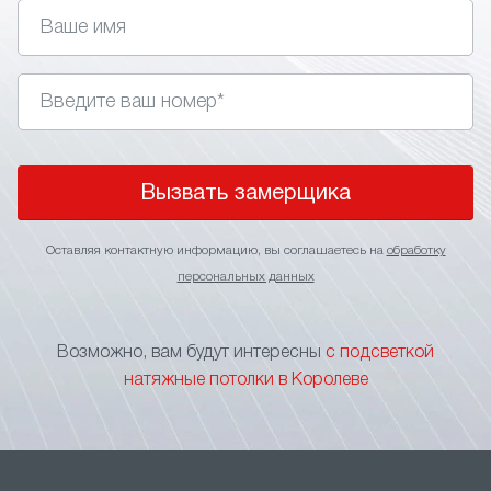
управления. Главное правильно подобрать стиль,
так как подсветка не подходит для классических
интерьеров.
• Изменение визуального восприятия. Применение
в интерьере световых линий позволяет визуально
поднять потолки, сделать более широким
пространство помещения или выделить
Вызвать замерщика
определенный участок.
• Зонирование пространства. Игра подсветкой
Оставляя контактную информацию, вы соглашаетесь на
обработку
оптимальное решение для зонирования
персональных данных
пространства без применения перегородок
и других элементов, ограничивающих свободу
перемещения. Тонкие световые линии на потолке
Возможно, вам будут интересны
с подсветкой
станут прекрасным указателем границы
натяжные потолки в Королеве
функциональных зон.
• Маскировка швов. В больших помещениях
натяжной потолок формируется за счет
нескольких соединяемых полотен. Чтобы