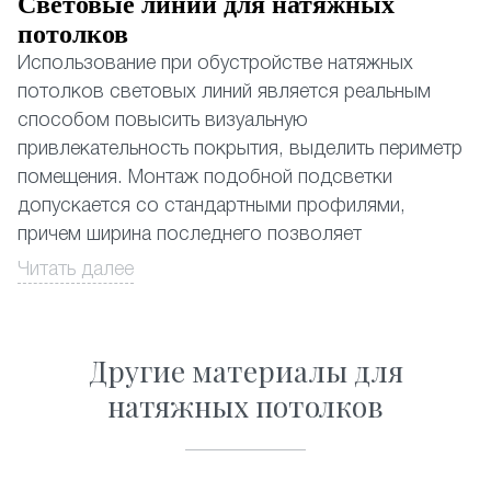
Световые линии для натяжных
потолков
Использование при обустройстве натяжных
потолков световых линий является реальным
способом повысить визуальную
привлекательность покрытия, выделить периметр
помещения. Монтаж подобной подсветки
допускается со стандартными профилями,
причем ширина последнего позволяет
устанавливать даже наиболее мощные
Читать далее
из существующих светодиодных лент.
Натяжные потолки со световыми линиями,
Другие материалы для
почему да?
натяжных потолков
Выбор в пользу световых линий обусловлен
несколькими объективными причинами:
• Замена традиционному освещению. Применение