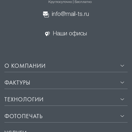
Круглосуточно | Бесплатно
натяжные потолки
info@mail-ts.ru
·
Эстетичный внешний вид. Гладкая поверхность
сатиновых потолков отражает свет, создавая эффект
Наши офисы
мягкого свечения, что придаёт помещению уют и
комфорт.
·
Прочность и долговечность. Материалы, из которых
изготавливаются сатиновые потолки, не
подвержены деформации и сохраняют свой
О КОМПАНИИ
первоначальный вид на протяжении многих лет.
·
Лёгкость установки. Монтаж сатиновых потолков
ФАКТУРЫ
занимает всего несколько часов и не требует
подготовки поверхности потолка.
ТЕХНОЛОГИИ
·
Защита от влаги и пыли. Сатиновые потолки
обладают водоотталкивающими свойствами, что
ФОТОПЕЧАТЬ
защищает помещение от влаги и пыли.
·
Звукоизоляция. Хорошие звукоизоляционные