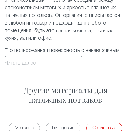
и неприхотливый — золотая середина между
спокойствием матовых и яркостью глянцевых
натяжных потолков. Он органично вписывается
в любой интерьер и подходит для любого
помещения, будь это
,
,
ванная комната
гостиная
,
или офис.
кухня
зал
Его полированная поверхность с ненавязчивым
блеском имеет интересную особенность — под
Читать далее
разным освещением она может приобретать
легкий красивый перламутровый или
металлический оттенок.
Другие материалы для
ПВХ-пленка
, используемая в создании таких
натяжных потолков
потолков очень прочна и легко выдерживает
затопление сверху. Кроме того, она не сохраняет
никаких запахов, гипоаллергенна и не требует
особого ухода.
Матовые
Глянцевые
Сатиновые