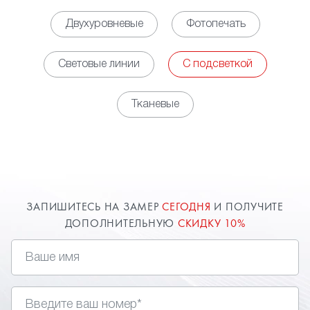
особенностей каждого объекта.
Двухуровневые
Фотопечать
Работы начинаются с выезда специалиста и
оценки помещения: учитывается площадь, высота
Световые линии
С подсветкой
стен, назначение комнаты, схема электрики. Такой
подход позволяет заранее определить формат
Тканевые
конструкции и тип освещения.
Монтаж выполняется по договору с
фиксированной стоимостью и согласованными
сроками.
Установка проходит без строительного мусора
и «мокрых» процессов.
ЗАПИШИТЕСЬ НА ЗАМЕР
СЕГОДНЯ
И ПОЛУЧИТЕ
Специалисты компании подбирают материалы и
ДОПОЛНИТЕЛЬНУЮ
СКИДКУ 10%
комплектующие, рассчитанные на стабильную
работу системы освещения.
Клиент получает понятный результат без
доработок после завершения монтажа.