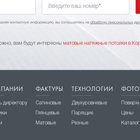
авляя контактную информацию, вы соглашаетесь на
обработку персональных да
жно, вам будут интересны
матовые натяжные потолки в Ко
МПАНИИ
ФАКТУРЫ
ТЕХНОЛОГИИ
ФОТО
ь директору
Сатиновые
Двухуровневые
Поверх
ики
Глянцевые
Парящие
Цены
и
Матовые
Резные
Каталог