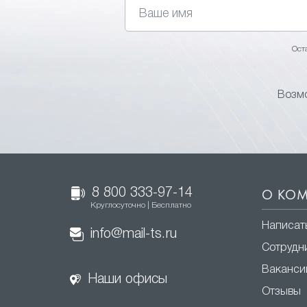
Ост
Возмо
8 800 333-97-14
О КО
Круглосуточно | Бесплатно
Написат
info@mail-ts.ru
Сотрудн
Ваканси
Наши офисы
Отзывы