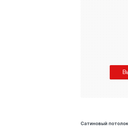
В
Сатиновый потоло