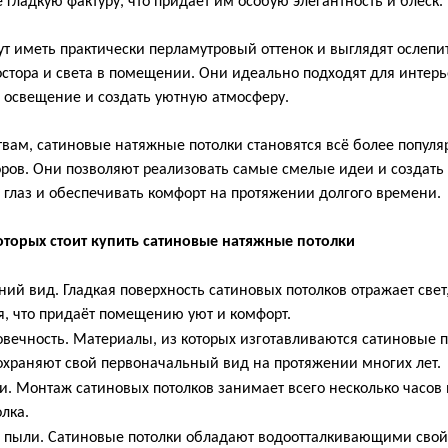
гладкую фактуру, что придаёт им особую элегантность и блеск.
ут иметь практически перламутровый оттенок и выглядят ослеп
стора и света в помещении. Они идеально подходят для интерь
е освещение и создать уютную атмосферу.
твам, сатиновые натяжные потолки становятся всё более попул
оров. Они позволяют реализовать самые смелые идеи и создать
 глаз и обеспечивать комфорт на протяжении долгого времени.
оторых стоит купить сатиновые натяжные потолки
ий вид. Гладкая поверхность сатиновых потолков отражает свет
я, что придаёт помещению уют и комфорт.
овечность. Материалы, из которых изготавливаются сатиновые 
храняют свой первоначальный вид на протяжении многих лет.
ки. Монтаж сатиновых потолков занимает всего несколько часов 
лка.
и пыли. Сатиновые потолки обладают водоотталкивающими свой