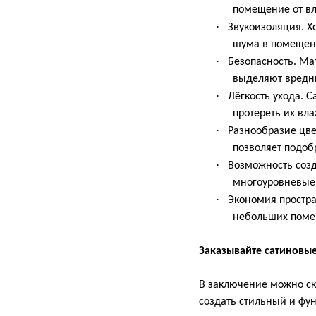
помещение от вл
·
Звукоизоляция. Х
шума в помещен
·
Безопасность. Ма
выделяют вредны
·
Лёгкость ухода. С
протереть их вл
·
Разнообразие цве
позволяет подоб
·
Возможность созд
многоуровневые 
·
Экономия простра
небольших поме
Заказывайте сатиновы
В заключение можно ска
создать стильный и фу