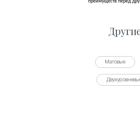
преимуществ перед дру
Други
Матовые
Двухуровневы