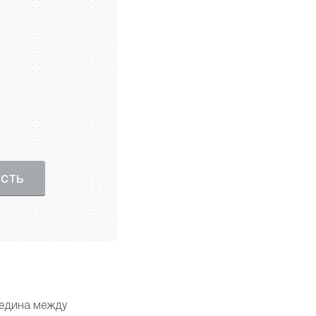
ость
редина между