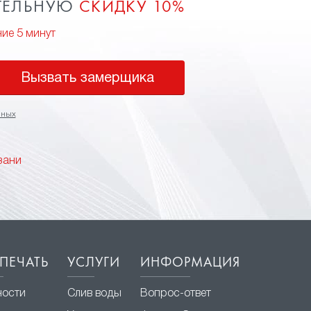
ТЕЛЬНУЮ
СКИДКУ 10%
ние 5 минут
Вызвать замерщика
нных
зани
ПЕЧАТЬ
УСЛУГИ
ИНФОРМАЦИЯ
ности
Слив воды
Вопрос-ответ