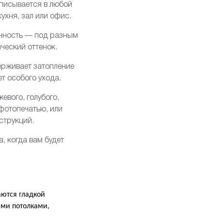
вписывается в любой
кухня
,
зал
или офис.
енность — под разным
ческий оттенок.
держивает затопление
ет особого ухода.
евого, голубого,
 фотопечатью
, или
струкций.
, когда вам будет
аются гладкой
ми потолками,