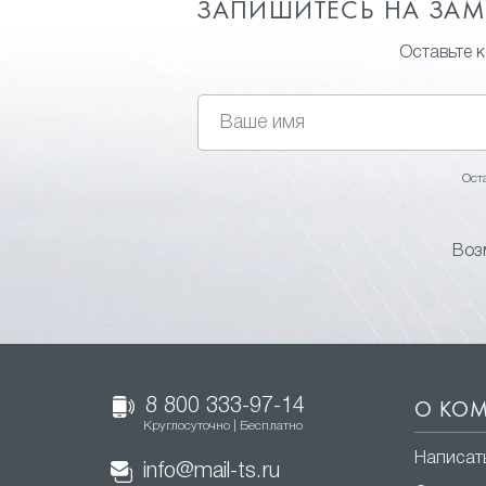
ЗАПИШИТЕСЬ НА ЗА
Оставьте 
Ост
Воз
8 800 333-97-14
О КО
Круглосуточно | Бесплатно
Написат
info@mail-ts.ru