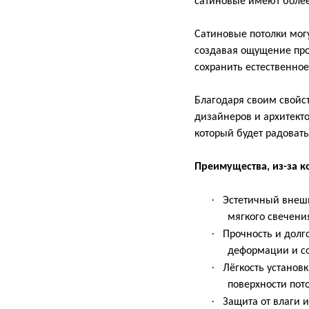
сатиновые имеют более 
Сатиновые потолки мог
создавая ощущение про
сохранить естественно
Благодаря своим свойс
дизайнеров и архитект
который будет радовать
Преимущества, из-за к
·
Эстетичный внешн
мягкого свечени
·
Прочность и долг
деформации и со
·
Лёгкость установ
поверхности пото
·
Защита от влаги 