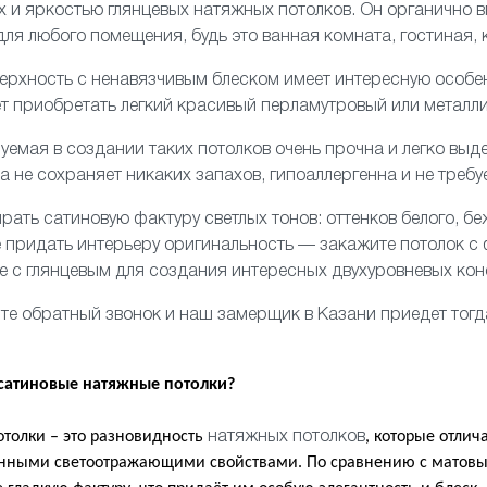
 и яркостью глянцевых натяжных потолков. Он органично 
для любого помещения, будь это
ванная комната
,
гостиная
,
верхность с ненавязчивым блеском имеет интересную особ
 приобретать легкий красивый перламутровый или металли
зуемая в создании таких потолков очень прочна и легко вы
на не сохраняет никаких запахов, гипоаллергенна и не требу
ать сатиновую фактуру светлых тонов: оттенков белого, беж
те придать интерьеру оригинальность — закажите потолок
с
те с
глянцевым
для создания интересных
двухуровневых
кон
те обратный звонок и наш замерщик в Казани приедет тогда
 сатиновые натяжные потолки?
толки – это разновидность
, которые отлич
натяжных потолков
енными светоотражающими свойствами. По сравнению с матовы