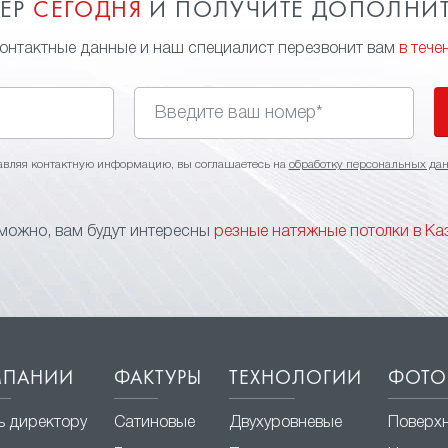
МЕР
СЕГОДНЯ
И ПОЛУЧИТЕ ДОПОЛНИ
контактные данные и наш специалист перезвонит вам
в тече
авляя контактную информацию, вы соглашаетесь на
обработку персональных да
можно, вам будут интересны
резные натяжные потолки в Ка
МПАНИИ
ФАКТУРЫ
ТЕХНОЛОГИИ
ФОТО
ь директору
Сатиновые
Двухуровневые
Поверх