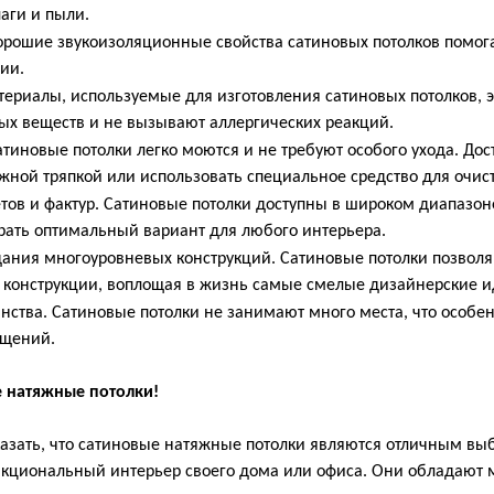
аги и пыли.
орошие звукоизоляционные свойства сатиновых потолков помог
ии.
териалы, используемые для изготовления сатиновых потолков, э
х веществ и не вызывают аллергических реакций.
атиновые потолки легко моются и не требуют особого ухода. Дос
ажной тряпкой или использовать специальное средство для очист
тов и фактур. Сатиновые потолки доступны в широком диапазоне
рать оптимальный вариант для любого интерьера.
ания многоуровневых конструкций. Сатиновые потолки позволя
конструкции, воплощая в жизнь самые смелые дизайнерские и
нства. Сатиновые потолки не занимают много места, что особе
щений.
е натяжные потолки!
зать, что сатиновые натяжные потолки являются отличным выбо
нкциональный интерьер своего дома или офиса. Они обладают