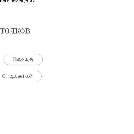
юбого помещения.
толков
Парящие
С подсветкой