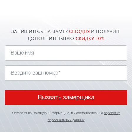
современный способ подчеркнуть отдельные
элементы интерьера и разделить пространство
на несколько зон. Многоуровневые натяжные
потолки позволяют решить разнообразные
дизайнерские задачи. Доверяйте ваш потолок
ЗАПИШИТЕСЬ НА ЗАМЕР
СЕГОДНЯ
И ПОЛУЧИТЕ
только профессионалам!
ДОПОЛНИТЕЛЬНУЮ
СКИДКУ 10%
Менеджеры компании "Твой стиль" в Казани
помогут определиться с выбором
Вызвать замерщика
Оставляя контактную информацию, вы соглашаетесь на
обработку
персональных данных