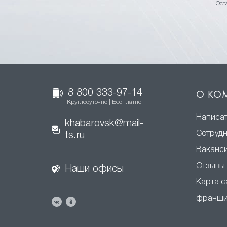
Ост
8 800 333-97-14
О КО
Круглосуточно | Бесплатно
Написат
khabarovsk@mail-
Сотруд
ts.ru
Ваканс
Отзывы
Наши офисы
Карта с
франши