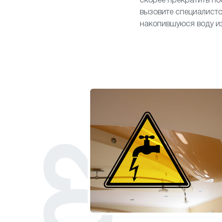
скорее прекратить пос
вызовите специалисто
накопившуюся воду из