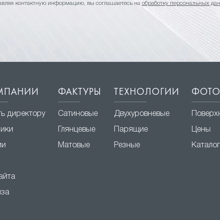
авляя контактную информацию, вы соглашаетесь на
обработку персональных да
МПАНИИ
ФАКТУРЫ
ТЕХНОЛОГИИ
ФОТО
ь директору
Сатиновые
Двухуровневые
Поверх
ники
Глянцевые
Парящие
Цены
ии
Матовые
Резные
Катало
айта
за