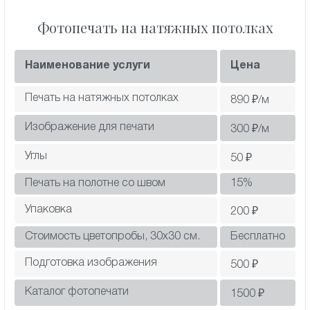
Фотопечать на натяжных потолках
Наименование услуги
Цена
Печать на натяжных потолках
890
₽/м
Изображение для печати
300
₽/м
Углы
50
₽
Печать на полотне со швом
15
%
Упаковка
200
₽
Стоимость цветопробы, 30х30 см.
Бесплатно
Подготовка изображения
500
₽
Каталог фотопечати
1500
₽