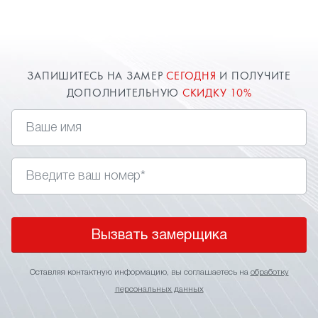
при желании клиента - софиты. В спальне это
могут быть точечные светильники или даже
светодиоды, имитирующие
, которые
звездное небо
непременно придадут вашему дизайн-проекту
ЗАПИШИТЕСЬ НА ЗАМЕР
СЕГОДНЯ
И ПОЛУЧИТЕ
необыкновенное освещение. Заказать и
ДОПОЛНИТЕЛЬНУЮ
СКИДКУ 10%
установить натяжные потолки в спальню вы
можете через сайт. Оставь заявку и
получи дополнительную скидку 10%.
Вызвать замерщика
Оставляя контактную информацию, вы соглашаетесь на
обработку
персональных данных