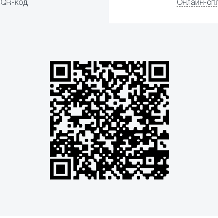
QR-код
Онлайн-оп