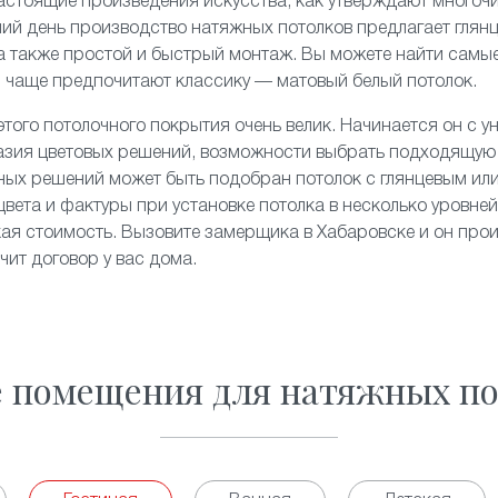
астоящие произведения искусства, как утверждают много
ний день производство натяжных потолков предлагает
глян
а также простой и быстрый монтаж. Вы можете найти самы
ор чаще предпочитают классику — матовый белый потолок.
того потолочного покрытия очень велик. Начинается он с у
азия цветовых решений, возможности выбрать подходящую
ных решений может быть подобран потолок с глянцевым ил
цвета и фактуры при установке потолка в несколько уровне
ая стоимость. Вызовите замерщика в Хабаровске и он прои
ит договор у вас дома.
е помещения для натяжных по