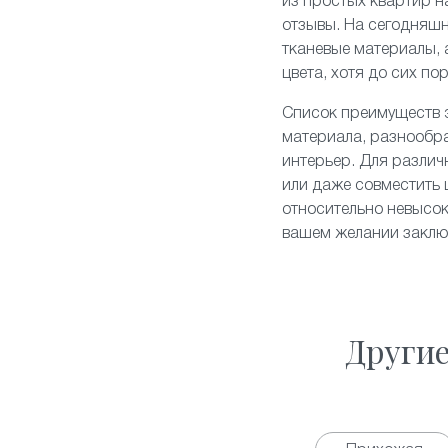
из простых квартир н
отзывы. На сегодняш
тканевые
материалы, 
цвета, хотя до сих п
Список преимуществ э
материала, разнообр
интерьер. Для различ
или даже совместить 
относительно невысок
вашем желании заключ
Други