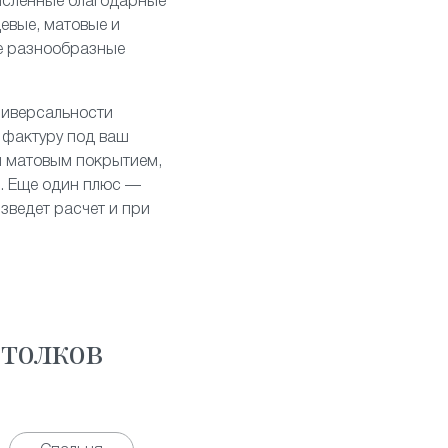
численные благодарные
цевые
,
матовые
и
е разнообразные
ниверсальности
 фактуру под ваш
и матовым покрытием,
й. Еще один плюс —
зведет расчет и при
толков