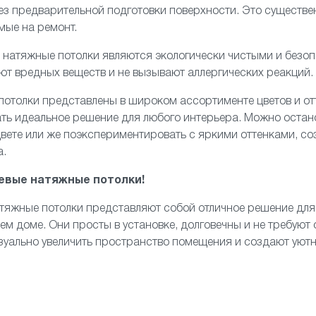
з предварительной подготовки поверхности. Это существе
мые на ремонт.
е натяжные потолки являются экологически чистыми и безо
ют вредных веществ и не вызывают аллергических реакций.
 потолки представлены в широком ассортименте цветов и отт
ть идеальное решение для любого интерьера. Можно остан
вете или же поэкспериментировать с яркими оттенками, с
а.
евые натяжные потолки!
атяжные потолки представляют собой отличное решение для 
оем доме. Они просты в установке, долговечны и не требуют
изуально увеличить пространство помещения и создают уют