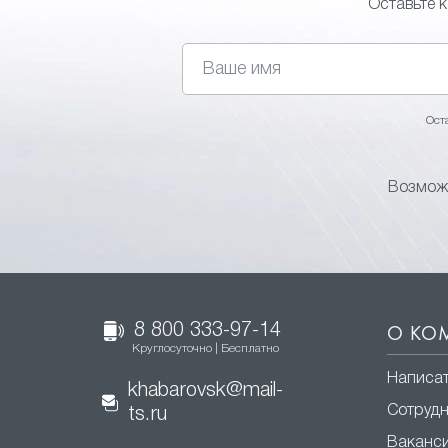
Оставьте 
Ост
Возможн
8 800 333-97-14
О КО
Круглосуточно | Бесплатно
Написат
khabarovsk@mail-
Сотруд
ts.ru
Ваканс