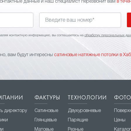
контактные данные и наш специалист перезвонит вам
в тече
авляя контактную информацию, вы соглашаетесь на
обработку персональных да
о, вам будут интересны
сатиновые натяжные потолки в Ха
МПАНИИ
ФАКТУРЫ
ТЕХНОЛОГИИ
ФОТО
ь директору
Сатиновые
Двухуровневые
Поверх
ники
Глянцевые
Парящие
Цены
ии
Матовые
Резные
Катало