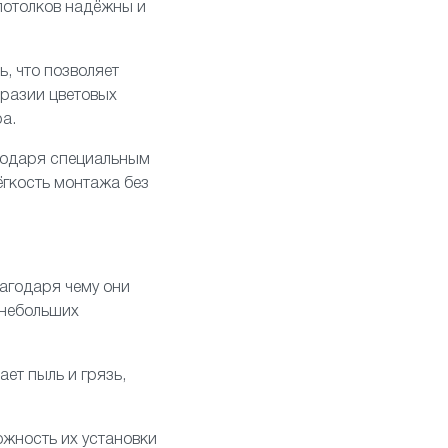
 потолков надёжны и
, что позволяет
бразии цветовых
а.
агодаря специальным
ёгкость монтажа без
агодаря чему они
 небольших
ает пыль и грязь,
жность их установки