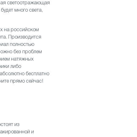
вная светоотражающая
будет много света,
ых на российском
ета. Производится
риал полностью
можно без проблем
анием натяжных
ники
либо
 абсолютно бесплатно
ните прямо сейчас!
стоят из
лакированной и