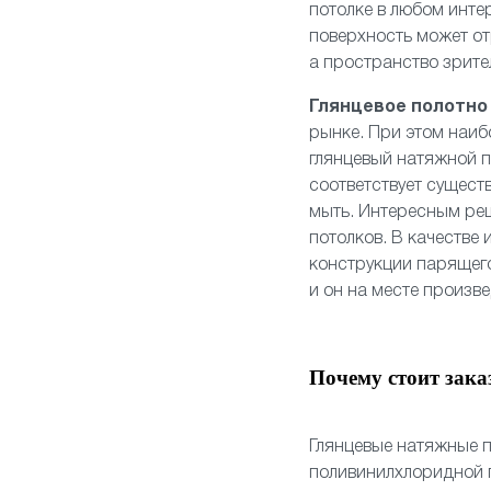
потолке в любом инте
поверхность может от
а пространство зрите
Глянцевое полотн
рынке. При этом наиб
глянцевый натяжной п
соответствует сущест
мыть. Интересным ре
потолков. В качестве
конструкции
парящего
и он на месте произв
Почему стоит зака
Глянцевые натяжные п
поливинилхлоридной п