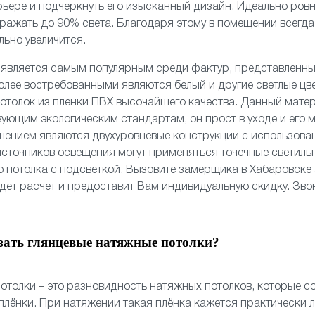
рьере и подчеркнуть его изысканный дизайн. Идеально ро
ражать до 90% света. Благодаря этому в помещении всегда 
льно увеличится.
о
является самым популярным среди фактур, представленн
олее востребованными являются белый и другие светлые цв
отолок из пленки ПВХ высочайшего качества. Данный мате
вующим экологическим стандартам, он прост в уходе и его 
шением являются
двухуровневые
конструкции с использов
 источников освещения могут применяться
точечные светиль
 потолка
с подсветкой. Вызовите замерщика в Хабаровске
едет расчет и предоставит Вам индивидуальную скидку. Зво
зать глянцевые натяжные потолки?
отолки – это разновидность натяжных потолков, которые со
лёнки. При натяжении такая плёнка кажется практически 