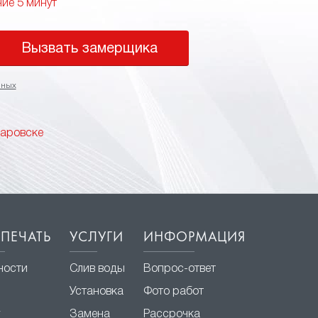
ние 5 минут
Вызвать замерщика
нных
баровске
ПЕЧАТЬ
УСЛУГИ
ИНФОРМАЦИЯ
ности
Слив воды
Вопрос-ответ
Установка
Фото работ
г
Замена
Рассрочка