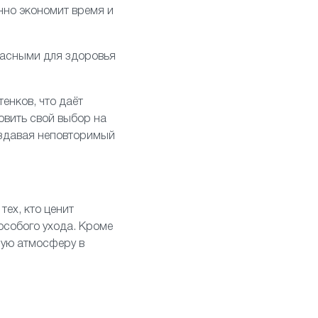
нно экономит время и
пасными для здоровья
енков, что даёт
овить свой выбор на
оздавая неповторимый
тех, кто ценит
 особого ухода. Кроме
ную атмосферу в