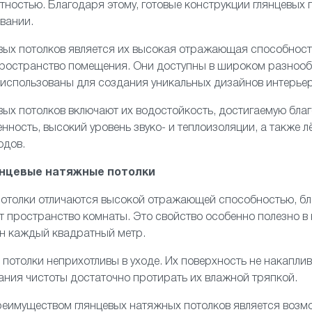
тностью. Благодаря этому, готовые конструкции глянцевых
вании.
ых потолков является их высокая отражающая способность
 пространство помещения. Они доступны в широком разноо
 использованы для создания уникальных дизайнов интерьер
вых потолков включают их водостойкость, достигаемую бл
нность, высокий уровень звуко- и теплоизоляции, а также л
одов.
янцевые натяжные потолки
отолки
отличаются высокой отражающей способностью, бл
т пространство комнаты. Это свойство особенно полезно в
ен каждый квадратный метр.
 потолки неприхотливы в уходе. Их поверхность не накаплив
ния чистоты достаточно протирать их влажной тряпкой.
еимуществом глянцевых натяжных потолков является возмо