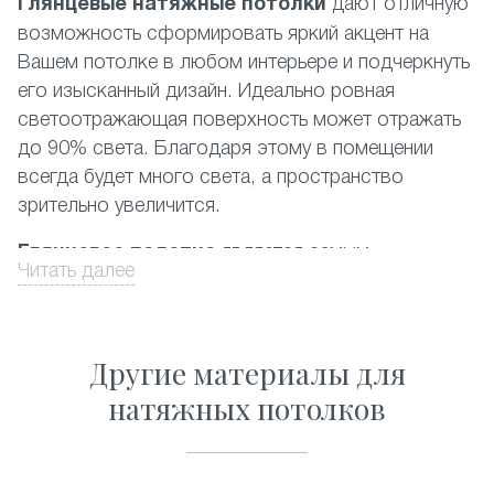
Глянцевые натяжные потолки
дают отличную
возможность сформировать яркий акцент на
Вашем потолке в любом интерьере и подчеркнуть
его изысканный дизайн. Идеально ровная
светоотражающая поверхность может отражать
до 90% света. Благодаря этому в помещении
всегда будет много света, а пространство
зрительно увеличится.
Глянцевое полотно
является самым
Читать далее
популярным среди фактур, представленных на
российском рынке. При этом наиболее
востребованными являются белый и другие
Другие материалы для
светлые цвета. Производится глянцевый
натяжной потолок из пленки ПВХ высочайшего
натяжных потолков
качества. Данный материал полностью
соответствует существующим экологическим
стандартам, он прост в уходе и его можно без