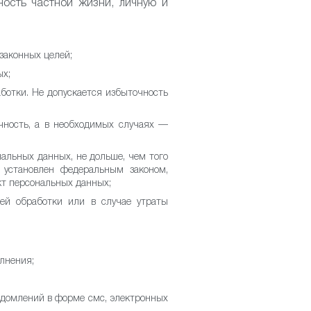
ность частной жизни, личную и
законных целей;
ых;
отки. Не допускается избыточность
чность, а в необходимых случаях —
альных данных, не дольше, чем того
 установлен федеральным законом,
кт персональных данных;
ей обработки или в случае утраты
лнения;
ведомлений в форме смс, электронных