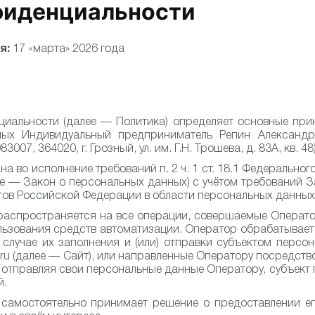
фиденциальности
я:
17 «марта» 2026 года
иальности (далее — Политика) определяет основные прин
ных Индивидуальный предприниматель Репин Александ
07, 364020, г. Грозный, ул. им. Г.Н. Трошева, д. 83А, кв. 48
 во исполнение требований п. 2 ч. 1 ст. 18.1 Федеральног
е — Закон о персональных данных) с учётом требований 
тов Российской Федерации в области персональных данных
распространяется на все операции, совершаемые Опера
льзования средств автоматизации. Оператор обрабатывае
 случае их заполнения и (или) отправки субъектом персо
s.ru (далее — Сайт), или направленные Оператору посредст
 отправляя свои персональные данные Оператору, субъек
й.
самостоятельно принимает решение о предоставлении е