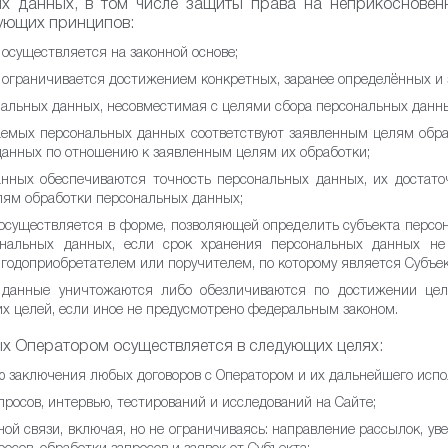
х данных, в том числе защиты права на неприкосновен
дующих принципов:
осуществляется на законной основе;
ограничивается достижением конкретных, заранее определённых и 
нальных данных, несовместимая с целями сбора персональных данн
емых персональных данных соответствуют заявленным целям обраб
анных по отношению к заявленным целям их обработки;
нных обеспечиваются точность персональных данных, их достато
лям обработки персональных данных;
осуществляется в форме, позволяющей определить субъекта персон
ональных данных, если срок хранения персональных данных не
выгодоприобретателем или поручителем, по которому является Субъе
 данные уничтожаются либо обезличиваются по достижении цел
х целей, если иное не предусмотрено федеральным законом.
х Оператором осуществляется в следующих целях:
ю заключения любых договоров с Оператором и их дальнейшего испо
росов, интервью, тестирований и исследований на Сайте;
ной связи, включая, но не ограничиваясь: направление рассылок, у