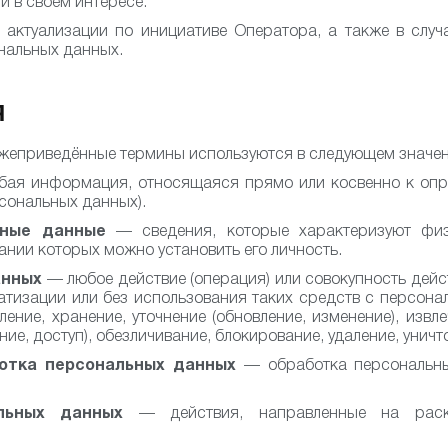
и в своём интересе.
актуализации по инициативе Оператора, а также в случ
нальных данных.
Я
ижеприведённые термины используются в следующем значен
ая информация, относящаяся прямо или косвенно к опр
рсональных данных).
ьные данные
— сведения, которые характеризуют физи
ании которых можно установить его личность.
анных
— любое действие (операция) или совокупность дейс
атизации или без использования таких средств с персона
ение, хранение, уточнение (обновление, изменение), извл
ие, доступ), обезличивание, блокирование, удаление, уни
отка персональных данных
— обработка персональн
льных данных
— действия, направленные на раск