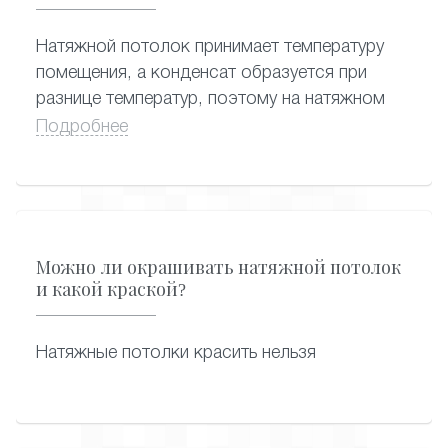
имеет глянцевую или стеклянную
поверхность, ее можно накрыть пленкой.
Натяжной потолок принимает температуру
помещения, а конденсат образуется при
разнице температур, поэтому на натяжном
потолке не собирается конденсат.
Подробнее
Можно ли окрашивать натяжной потолок
и какой краской?
Натяжные потолки красить нельзя