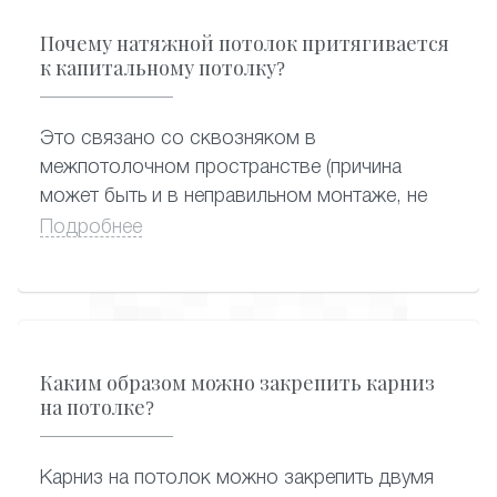
Почему натяжной потолок притягивается
к капитальному потолку?
Это связано со сквозняком в
межпотолочном пространстве (причина
может быть и в неправильном монтаже, не
запенили отверстие под люстру в плите
Подробнее
перекрытия), возможно сквозняк с двери
или окна.
Каким образом можно закрепить карниз
на потолке?
Карниз на потолок можно закрепить двумя