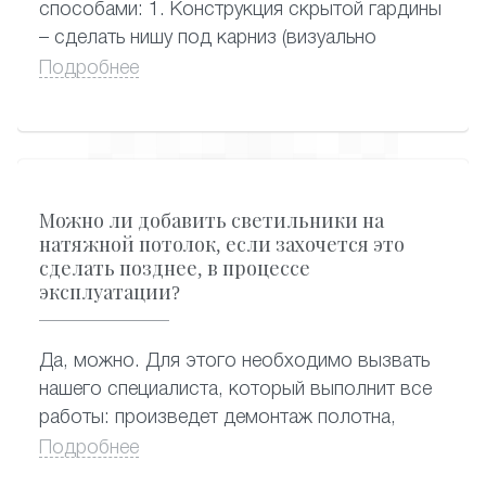
способами: 1. Конструкция скрытой гардины
– сделать нишу под карниз (визуально
смотрится очень красиво, когда из-под
Подробнее
потолка видны сразу шторы, сама гардина
спрятана) 2. Конструкция потолочной
гардины – стандартный и самый
распространенный вариант крепления
карниза, когда гардина крепится к натяжному
Можно ли добавить светильники на
потолку.
натяжной потолок, если захочется это
сделать позднее, в процессе
эксплуатации?
Да, можно. Для этого необходимо вызвать
нашего специалиста, который выполнит все
работы: произведет демонтаж полотна,
сделает отверстия под новые светильники,
Подробнее
подведет к ним электропроводку и