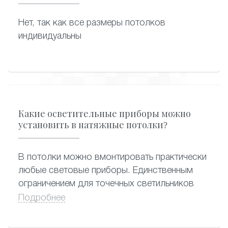
Нет, так как все размеры потолков
индивидуальны
Какие осветительные приборы можно
установить в натяжные потолки?
В потолки можно вмонтировать практически
любые световые приборы. Единственным
ограничением для точечных светильников
является их мощность (нагрев). Во избежание
Подробнее
нарушения целостности полотна, провисания
и расплавления участков вокруг встроенных