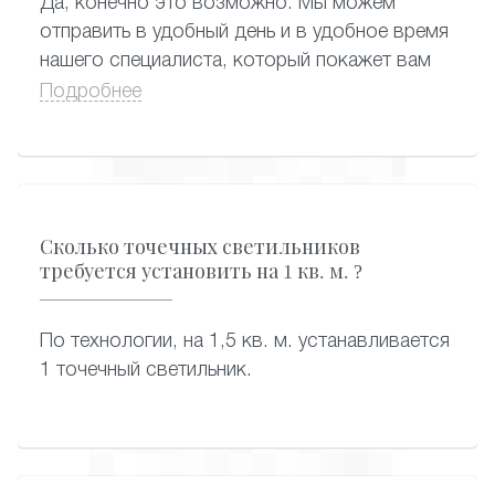
Да, конечно это возможно. Мы можем
отправить в удобный день и в удобное время
нашего специалиста, который покажет вам
образцы карниза и по каталогу выберут
Подробнее
софиты.
Сколько точечных светильников
требуется установить на 1 кв. м. ?
По технологии, на 1,5 кв. м. устанавливается
1 точечный светильник.