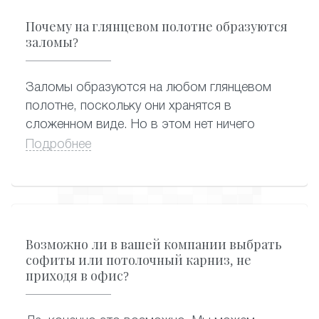
белые натяжные потолки пахнут сильнее -
Почему на глянцевом полотне образуются
они самые востребованные, и их быстро
заломы?
разбирают после завоза от производителя.
А вот цветные оригинальные варианты могут
Заломы образуются на любом глянцевом
практически полностью потерять запах, пока
полотне, поскольку они хранятся в
находятся на складе.
сложенном виде. Но в этом нет ничего
страшного, поскольку заломы заметны
Подробнее
только в первое время после монтажа
натяжного потолка. Проходит немного
времени, и от заломов не остается и следа:
благодаря особенностям конструкции,
полотно растягивается и становится
Возможно ли в вашей компании выбрать
абсолютно гладким.
софиты или потолочный карниз, не
приходя в офис?