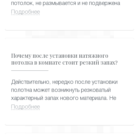
потолок, не размывается и не подвержена
растрескиванию, поэтому ухаживать за
Подробнее
потолком с фотопечатью можно
привычными способами – применяя сухую
или влажную уборку. Подойдут любые
моющие средства, которые вы так же
можете приобрести в нашей компании.
Почему после установки натяжного
потолка в комнате стоит резкий запах?
Действительно, нередко после установки
полотна может возникнуть резковатый
характерный запах нового материала. Не
стоит волноваться: он, как правило,
Подробнее
исчезает в течение двух-трех дней. В редких
случаях, если полотно изготовлено совсем
недавно, неприятный запах может
сохраняться около месяца. Замечено, что