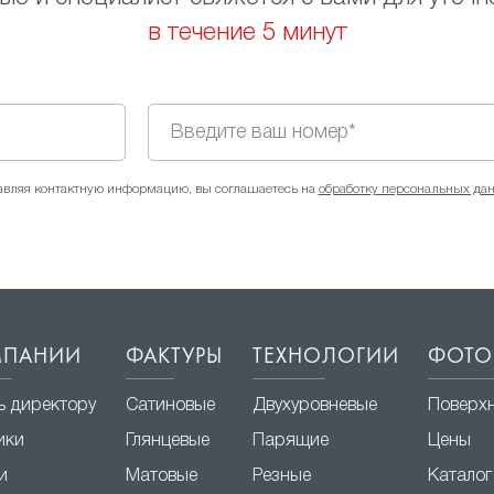
в течение 5 минут
авляя контактную информацию, вы соглашаетесь на
обработку персональных да
МПАНИИ
ФАКТУРЫ
ТЕХНОЛОГИИ
ФОТО
ь директору
Сатиновые
Двухуровневые
Поверх
ики
Глянцевые
Парящие
Цены
и
Матовые
Резные
Каталог