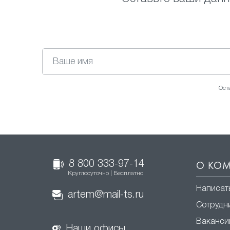
Ост
8 800 333-97-14
О КО
Круглосуточно | Бесплатно
Написат
artem@mail-ts.ru
Сотрудн
Ваканси
Наши офисы