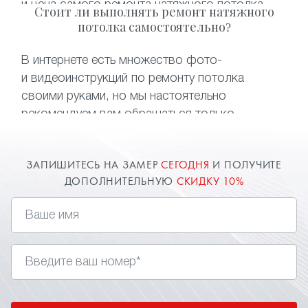
и цена самого ремонта натяжного потолка
Стоит ли выполнять ремонт натяжного
возрастет в разы. Что касается
потолка самостоятельно?
восстановления потолка после залива —
самостоятельный слив воды может привести
В интернете есть множество фото-
к безвозвратной порче полотна. Чтобы
и видеоинструкций по ремонту потолка
не тратить деньги и время на монтаж нового
своими руками, но мы настоятельно
полотна, достаточно обратиться
рекомендуем вам обращаться только
к специалистам нашей компании.
к профессионалам. Компания «Твой стиль»
быстро и качественно выполнит ремонт
ЗАПИШИТЕСЬ НА ЗАМЕР
СЕГОДНЯ
И ПОЛУЧИТЕ
натяжного потолка после пореза, залива
ДОПОЛНИТЕЛЬНУЮ
СКИДКУ 10%
и устранит любые проблемы с потолочными
конструкциями.