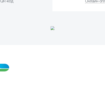
QR-код
Онлайн-оп