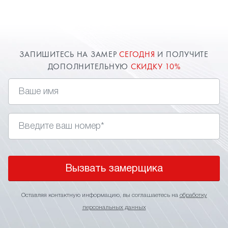
при желании клиента - софиты. В спальне это
могут быть точечные светильники или даже
светодиоды, имитирующие
, которые
звездное небо
непременно придадут вашему дизайн-проекту
ЗАПИШИТЕСЬ НА ЗАМЕР
СЕГОДНЯ
И ПОЛУЧИТЕ
необыкновенное освещение. Заказать и
ДОПОЛНИТЕЛЬНУЮ
СКИДКУ 10%
установить натяжные потолки в спальню вы
можете через сайт. Оставь заявку и
получи дополнительную скидку 10%.
Вызвать замерщика
Оставляя контактную информацию, вы соглашаетесь на
обработку
персональных данных