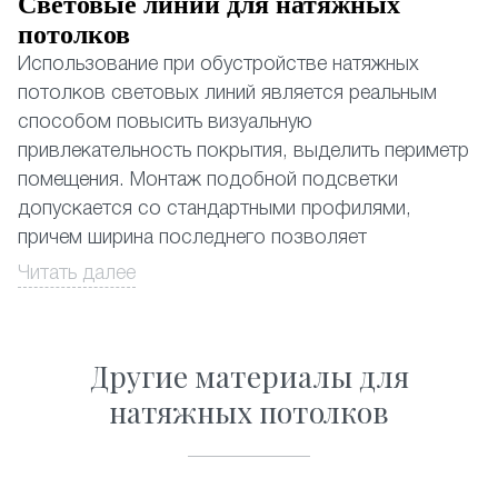
Световые линии для натяжных
потолков
Использование при обустройстве натяжных
потолков световых линий является реальным
способом повысить визуальную
привлекательность покрытия, выделить периметр
помещения. Монтаж подобной подсветки
допускается со стандартными профилями,
причем ширина последнего позволяет
устанавливать даже наиболее мощные
Читать далее
из существующих светодиодных лент.
Натяжные потолки со световыми линиями,
Другие материалы для
почему да?
натяжных потолков
Выбор в пользу световых линий обусловлен
несколькими объективными причинами:
• Замена традиционному освещению. Применение