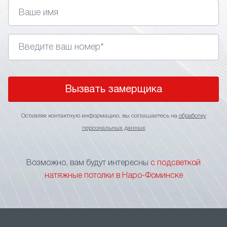
управления. Главное правильно подобрать стиль,
так как подсветка не подходит для классических
интерьеров.
• Изменение визуального восприятия. Применение
в интерьере световых линий позволяет визуально
поднять потолки, сделать более широким
пространство помещения или выделить
Вызвать замерщика
определенный участок.
• Зонирование пространства. Игра подсветкой
Оставляя контактную информацию, вы соглашаетесь на
обработку
оптимальное решение для зонирования
персональных данных
пространства без применения перегородок
и других элементов, ограничивающих свободу
перемещения. Тонкие световые линии на потолке
Возможно, вам будут интересны
с подсветкой
станут прекрасным указателем границы
натяжные потолки в Наро-Фоминске
функциональных зон.
• Маскировка швов. В больших помещениях
натяжной потолок формируется за счет
нескольких соединяемых полотен. Чтобы