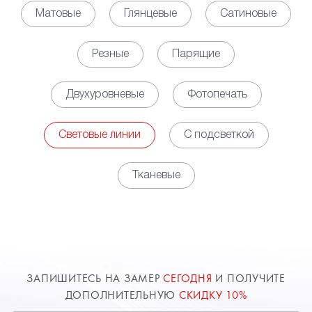
светодиодных линий позволяет обеспечить
Матовые
Глянцевые
Сатиновые
равномерное, мягкое свечение по всей площади
помещения, выступая полноценной заменой для
Резные
Парящие
освещения на основе установки точечных
светильников. Кроме того, за счет установки
Двухуровневые
Фотопечать
контроллера появляется возможность управлять
яркостью освещения в зависимости
от потребности.
Световые линии
С подсветкой
• Декоративная функция. Наличие световых линий
на потолке обеспечивает оригинальный облик
Тканевые
пространству, но при этом необходимо заранее
определиться с будущим рисунком свечения,
чтобы разместить соответствующим образом
профили. Использовать можно, как свечение
белого цвета, так и различные цветные варианты.
Возможны комбинации нескольких вариантов или
ЗАПИШИТЕСЬ НА ЗАМЕР
СЕГОДНЯ
И ПОЛУЧИТЕ
изменение цветовой палитры от команд с пульта
ДОПОЛНИТЕЛЬНУЮ
СКИДКУ 10%