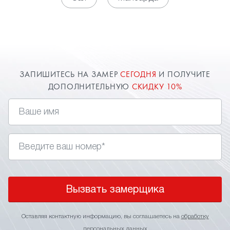
помещение. Довольно часто устанавливают
, потому что они зрительно
глянцевые потолки
расширяют пространство комнаты. Оставьте
заявку и наш специалист в Наро-Фоминске
приедет к вам.
ЗАПИШИТЕСЬ НА ЗАМЕР
СЕГОДНЯ
И ПОЛУЧИТЕ
ДОПОЛНИТЕЛЬНУЮ
СКИДКУ 10%
Вызвать замерщика
Оставляя контактную информацию, вы соглашаетесь на
обработку
персональных данных