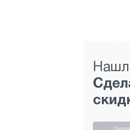
Нашл
Сдел
скид
Получи