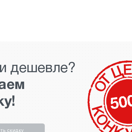
и дешевле?
аем
ку!
ть скидку