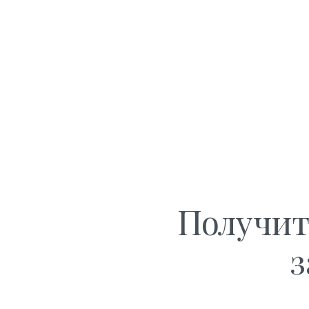
Получит
з