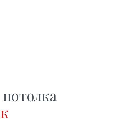
 потолка
ок